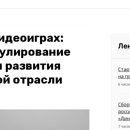
видеоиграх:
Ле
гулирование
 развития
Стар
ой отрасли
на г
6 часо
Сбор
росс
«Дин
7 часо