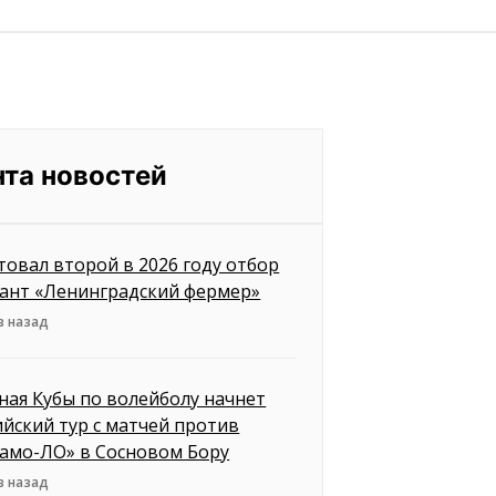
нта новостей
товал второй в 2026 году отбор
рант «Ленинградский фермер»
в назад
ная Кубы по волейболу начнет
ийский тур с матчей против
амо-ЛО» в Сосновом Бору
в назад