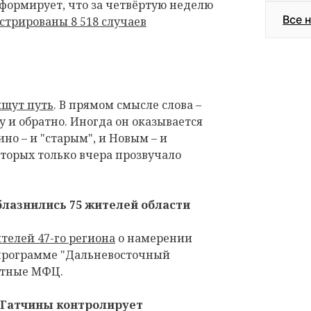
формирует, что за четвёртую неделю
Все 
стрированы 8 518 случаев
ищут путь
. В прямом смысле слова –
у и обратно. Иногда он оказывается
ино – и "старым", и Новым – и
торых только вчера прозвучало
лазнились 75 жителей области
ителей 47-го региона
о намерении
 программе "Дальневосточный
астные МФЦ.
 Гатчины контролирует