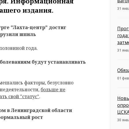
варя. Информационная
ваго
ашего издания.
31 янв
рге "Лахта-центр" достиг
Прог
друзили шпиль
года
затм
половиной года.
31 янв
болеваниям будут устанавливать
Обяз
01 фев
вмешались факторы, безусловно
недеятельности,
больше не
ть свой "статус"
.
Новы
опро
ом в Ленинградской области
ЦСКА
 формальный рост
30 янв