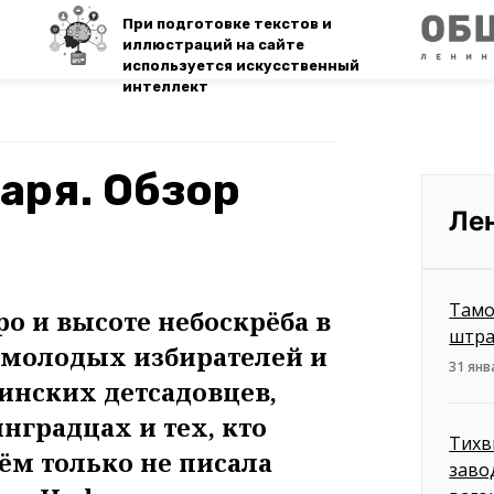
При подготовке текстов и
иллюстраций на сайте
используется искусственный
интеллект
варя. Обзор
Ле
Тамо
о и высоте небоскрёба в
штра
е молодых избирателей и
31 янв
инских детсадовцев,
нградцах и тех, кто
Тихв
ём только не писала
заво