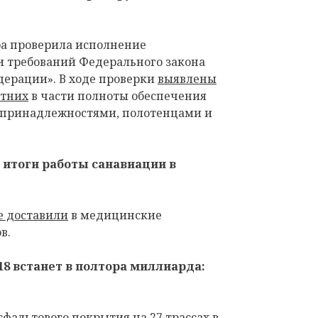
ра проверила исполнение
 требований Федерального закона
дерации». В ходе проверки
выявлены
етних
в части полноты обеспечения
принадлежностями, полотенцами и
: итоги работы санавиации в
е доставили
в медицинские
в.
8 встанет в полтора миллиарда:
сфальтового покрытия
на 27 трассах в