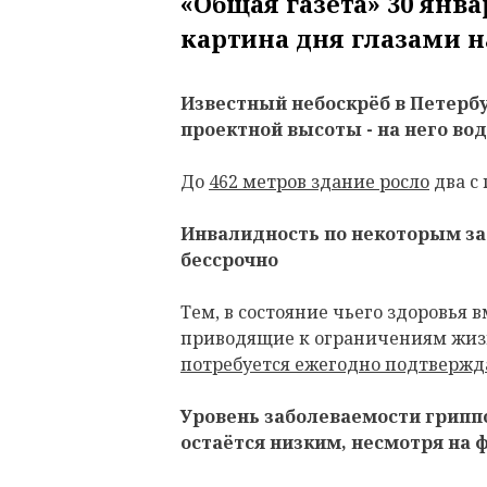
«Общая газета» 30 ян
картина дня глазами н
Известный небоскрёб в Петербу
проектной высоты - на него во
До
462 метров здание росло
два с 
Инвалидность по некоторым за
бессрочно
Тем, в состояние чьего здоровья 
приводящие к ограничениям жиз
потребуется ежегодно подтвержда
Уровень заболеваемости грипп
остаётся низким, несмотря на