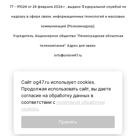
77 - 91024 от 24 февраля 2026 г., выдано Федеральной службой по
надзору в сфере связи, информационных технологий и массовых
коммуникаций (Роскомнадзор).
Учредитель: Акционерное общество "Ленинградская областная
телекомпания". Адрес для связи:
info@online47.ru
Сайт og47.ru использует cookies.
Все материалы на сайте подготовлены с помощью ИИ
Продолжая использовать сайт, вы даете
согласие на обработку данных в
соответствии с
политикой обработки
16+
cookies
.
Принять