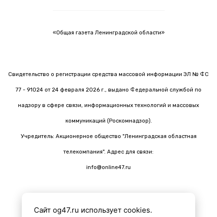
«Общая газета Ленинградской области»
Свидетельство о регистрации средства массовой информации ЭЛ № ФС
77 - 91024 от 24 февраля 2026 г., выдано Федеральной службой по
надзору в сфере связи, информационных технологий и массовых
коммуникаций (Роскомнадзор).
Учредитель: Акционерное общество "Ленинградская областная
телекомпания". Адрес для связи:
info@online47.ru
Сайт og47.ru использует cookies.
Все материалы на сайте подготовлены с помощью ИИ