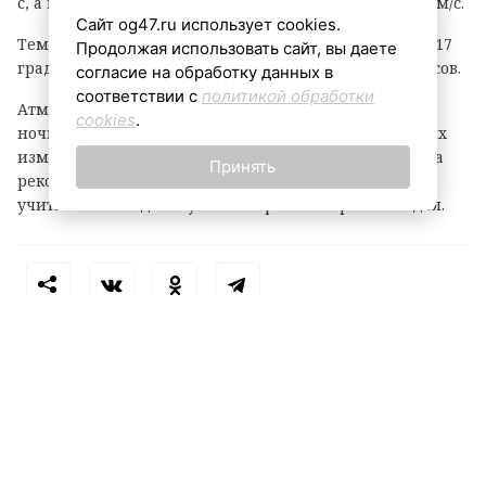
с, а в прибрежных зонах порывы могут достигать 15 м/с.
Сайт og47.ru использует cookies.
Температурный фон в ночное время составит +12…+17
Продолжая использовать сайт, вы даете
градусов, днем воздух прогреется до +23…+28 градусов.
согласие на обработку данных в
соответствии с
политикой обработки
Атмосферное давление, как уточняют метеорологи,
cookies
.
ночью будет понижаться, однако днем существенных
изменений не ожидается. Жителям и гостям региона
Принять
рекомендуют быть внимательными при непогоде и
учитывать погодные условия при планировании дел.
Теги: