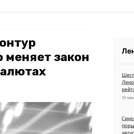
онтур
Ле
о меняет закон
валютах
Шест
Лено
рейт
15 час
Сино
поры
авгу