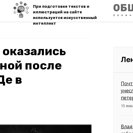
При подготовке текстов и
иллюстраций на сайте
используется искусственный
интеллект
 оказались
Ле
ной после
Де в
Почт
унес
пете
15 янв
Влад