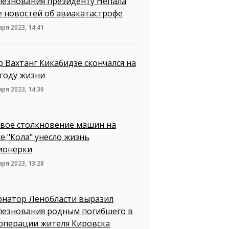
лезнования президенту Непала
е новостей об авиакатастрофе
аря 2023, 14:41
р Вахтанг Кикабидзе скончался на
 году жизни
аря 2023, 14:36
вое столкновение машин на
се "Кола" унесло жизнь
ионерки
аря 2023, 13:28
рнатор Ленобласти выразил
лезнования родным погибшего в
операции жителя Кировска