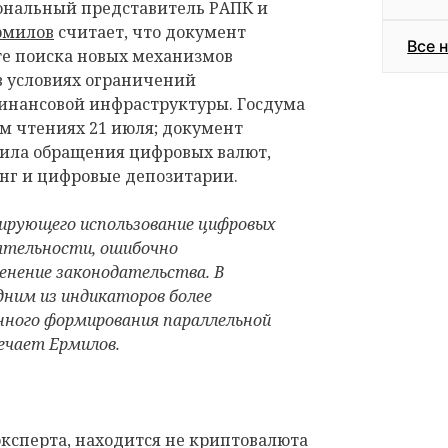
ональный представитель РАПК и
рмилов
считает, что документ
Все 
те поиска новых механизмов
 условиях ограничений
нансовой инфраструктуры. Госдума
ем чтениях 21 июля; документ
ила обращения цифровых валют,
нг и цифровые депозитарии.
лирующего использование цифровых
ятельности, ошибочно
енение законодательства. В
дним из индикаторов более
ного формирования параллельной
ечает Ермилов.
ксперта, находится не криптовалюта