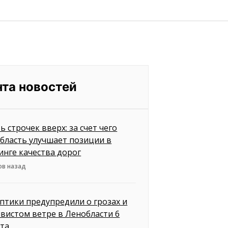
нта новостей
ь строчек вверх: за счет чего
бласть улучшает позиции в
инге качества дорог
ов назад
птики предупредили о грозах и
вистом ветре в Ленобласти 6
ста