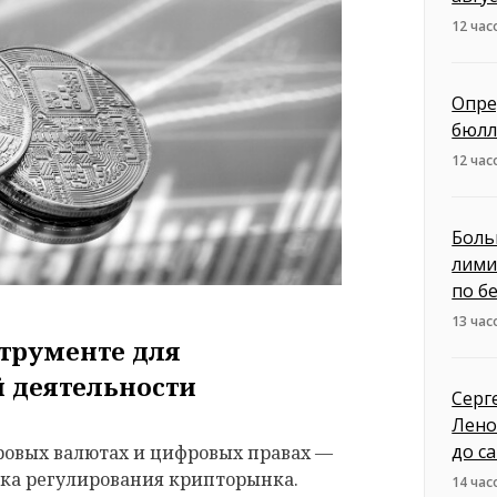
12 час
Опре
бюлл
12 час
Боль
лими
по б
13 час
струменте для
 деятельности
Серг
Лено
до с
ровых валютах и цифровых правах —
вка регулирования крипторынка.
14 час