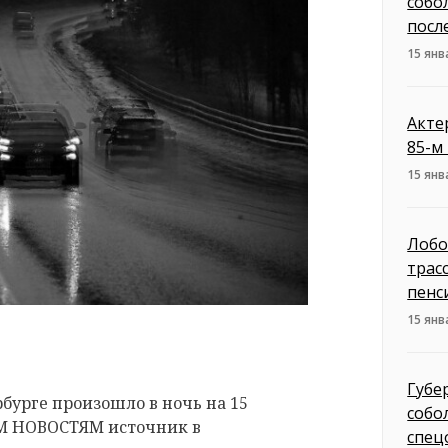
собо
посл
15 янв
Акте
85-м
15 янв
Лобо
трас
пенс
15 янв
Губе
бурге произошло в ночь на 15
собо
 НОВОСТЯМ источник в
спец