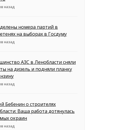
ов назад
делены номера партий в
етенях на выборах в Госдуму
ов назад
шинство АЗС в Ленобласти сняли
ты на дизель и подняли планку
ензину
ов назад
ей Бебенин о строителях
бласти: Ваша работа дотянулась
амых окраин
ов назад