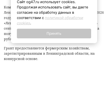
Сайт og47.ru использует cookies.
Продолжая использовать сайт, вы даете
Комитет по агропромышленному комплексу
согласие на обработку данных в
Ленинградской области объявил о начале второго в 2026
соответствии с
политикой обработки
году конкурсного отбора на предоставление грантов
cookies
.
«Ленинградский фермер». Заявки принимаются до 3
сентября. По итогам прошлого года фермеры региона
Принять
получили 21 грант на общую сумму 118,1 миллиона
рублей.
Грант предоставляется фермерским хозяйствам,
зарегистрированным в Ленинградской области, на
конкурсной основе.
Размер гранта зависит от направления деятельности:
— до 8 млн рублей — на разведение крупного рогатого
скота, выращивание картофеля или овощей;
— до 6 млн рублей — на все остальные виды
сельскохозяйственной деятельности.
Важно: грант покрывает до 90% затрат на реализацию
проекта.