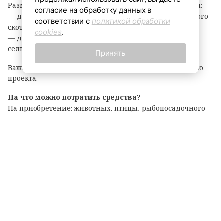
Размер гранта зависит от направления деятельности:
согласие на обработку данных в
— до 8 млн рублей — на разведение крупного рогатого
соответствии с
политикой обработки
скота, выращивание картофеля или овощей;
cookies
.
— до 6 млн рублей — на все остальные виды
сельскохозяйственной деятельности.
Принять
Важно: грант покрывает до 90% затрат на реализацию
проекта.
На что можно потратить средства?
На приобретение: животных, птицы, рыбопосадочного
материала; новой сельхозтехники, транспорта,
оборудования для переработки продукции; семян и
посадочного материала.
Подробные условия и перечень документов
опубликованы на официальном портале комитета по
АПК. Там же можно подать заявку на участие.