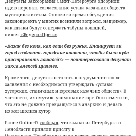
Депутаты Заксобрания Санкт-Петербурга одобрили
идею передать согласование устава казачьих обществ
муниципалитетам. Однако во время обсуждения
законопроекта у многих возникли вопросы, например,
как казаки будут содержать табуны лошадей,
пишет
«ФедералПресс»
.
«Казак без коня, как воин без ружья. Планирует ли
город создавать городские конюшни, чтобы было куда
пристраивать лошадей?» — поинтересовался депутат
ЗакСа Алексей Цивилев.
Кроме того, депутаты остались в недоумении после
заявления о необходимости утверждать «уставы
хуторских, станичных и юртовых казачьих обществ». В
частности, их смутило упоминание юрт. Они отметили,
что это не должно превращаться в анархию и делать
из мегаполиса хутор.
Ранее Online47
сообщал
, что казаки из Петербурга и
Ленобласти приняли присягу в
Ивангороде. Новобранцы дали клятву служить отечеству