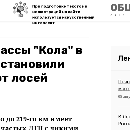
При подготовке текстов и
иллюстраций на сайте
используется искусственный
интеллект
рассы "Кола" в
Ле
установили
т лосей
Пьян
масс
05 авг
В Ле
го до 219-го км имеет
Росс
а частых ДТП с дикими