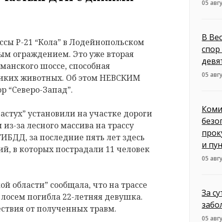
05 авг
В Ве
ссы Р-21 “Кола” в Лодейнопольском
спор
ым ограждением. Это уже вторая
девя
манского шоссе, способная
05 авг
диких животных. Об этом НЕВСКИМ
р “Северо-Запад”.
Коми
стух” установили на участке дороги
безо
м из-за лесного массива на трассу
прок
ГИБДД, за последние пять лет здесь
и пу
й, в которых пострадали 11 человек
05 авг
й области” сообщала, что на трассе
За с
с лосем погибла 22-летняя девушка.
забо
ествия от полученных травм.
05 авг