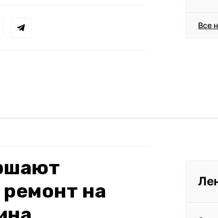
Все 
ершают
Ле
 ремонт на
ина