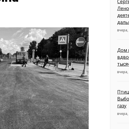
Серг
Лено
деят
даль
вчера,
Дом 
вдво
тыся
вчера,
Птиц
Выбо
газу
вчера,