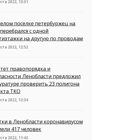
уста 2022, 13:31
селом поселке петербуржец на
 перебрался с одной
тиэтажки на другую по проводам
уста 2022, 12:52
тет правопорядка и
пасности Ленобласти предложил
уратуре проверить 23 полигона
нкта ТКО
уста 2022, 12:34
утки в Ленобласти коронавирусом
лели 417 человек
уста 2022, 11:42