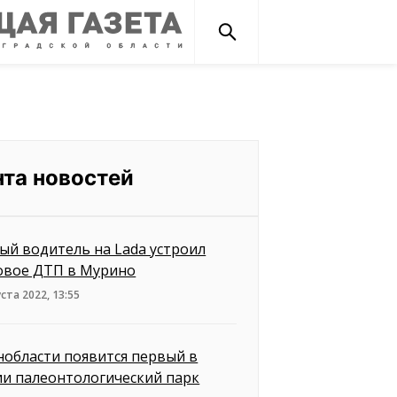
нта новостей
ый водитель на Lada устроил
овое ДТП в Мурино
уста 2022, 13:55
нобласти появится первый в
ии палеонтологический парк