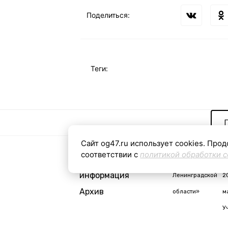
Поделиться:
Теги:
Сайт og47.ru использует cookies. Прод
соответствии с
политикой обработки c
Контактная
«Общая газета
С
информация
Ленинградской
2
Архив
области»
м
У
i