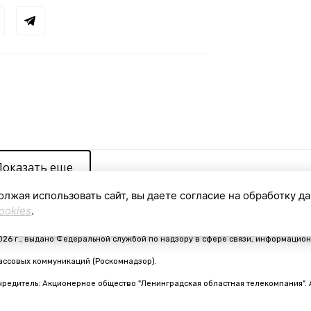
Показать еще
олжая использовать сайт, вы даете согласие на обработку д
ookies
.
видетельство о регистрации средства массовой информации ЭЛ № ФС 77 - 910
026 г., выдано Федеральной службой по надзору в сфере связи, информацион
ассовых коммуникаций (Роскомнадзор).
чредитель: Акционерное общество "Ленинградская областная телекомпания". 
nfo@online47.ru