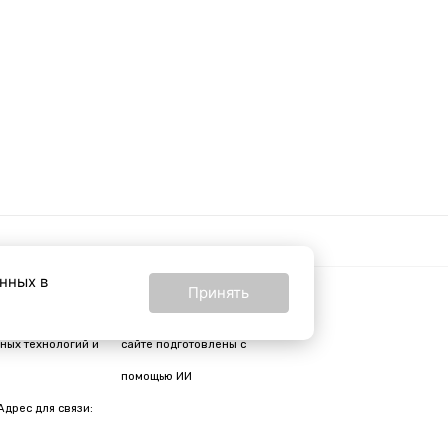
анных в
Принять
16+
24 от 24 февраля
Все материалы на
ных технологий и
сайте подготовлены с
помощью ИИ
Адрес для связи: