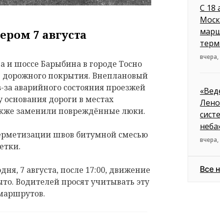
С 18
Моск
марш
ером 7 августа
терм
вчера,
 и шоссе Барыбина в городе Тосно
е дорожного покрытия. Внеплановый
з-за аварийного состояния проезжей
«Вед
 основания дороги в местах
Лено
акже заменили повреждённые люки.
сист
неба
герметизации швов битумной смесью
вчера,
етки.
Все 
дня, 7 августа, после 17:00, движение
ыто. Водителей просят учитывать эту
маршрутов.