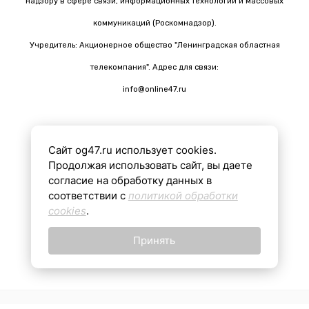
надзору в сфере связи, информационных технологий и массовых
коммуникаций (Роскомнадзор).
Учредитель: Акционерное общество "Ленинградская областная
телекомпания". Адрес для связи:
info@online47.ru
Сайт og47.ru использует cookies.
Все материалы на сайте подготовлены с помощью ИИ
Продолжая использовать сайт, вы даете
согласие на обработку данных в
соответствии с
политикой обработки
16+
cookies
.
Принять