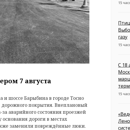
15 час
Птиц
Выбо
газу
15 час
С 18
Моск
марш
ером 7 августа
терм
15 час
 и шоссе Барыбина в городе Тосно
е дорожного покрытия. Внеплановый
з-за аварийного состояния проезжей
«Вед
 основания дороги в местах
Лено
акже заменили повреждённые люки.
сист