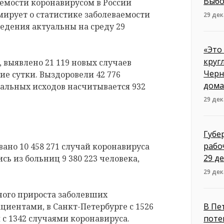
Выбо
емости коронавирусом в России
ирует о статистике заболеваемости
29 дек
ведения актуальны на среду 29
«Это
круг
выявлено 21 119 новых случаев
Черн
ие сутки. Выздоровели 42 776
дома
тальных исходов насчитывается 932
29 дек
Губе
рабо
ано 10 458 271 случай коронавируса
29 д
сь из больниц 9 380 223 человека,
29 дек
ного прироста заболевших
циентами, в Санкт-Петербурге с 1526
В Пе
 с 1342 случаями коронавируса.
поте