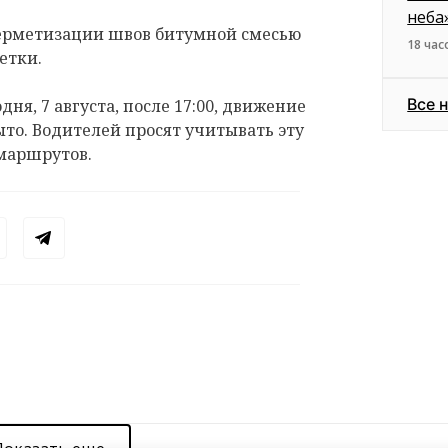
неба
герметизации швов битумной смесью
18 час
етки.
Все 
дня, 7 августа, после 17:00, движение
ыто. Водителей просят учитывать эту
маршрутов.