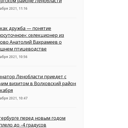
ргском районе Ленобласти
абря 2021, 11:16
 как дружба — понятие
лосуточное»: селекционер из
ово Анатолий Вахрамеев о
шнем птицеводстве
абря 2021, 10:56
рнатор Ленобласти приедет с
чим визитом в Волховский район
екабря
абря 2021, 10:47
тербурге перед новым годом
плело до -4 градусов