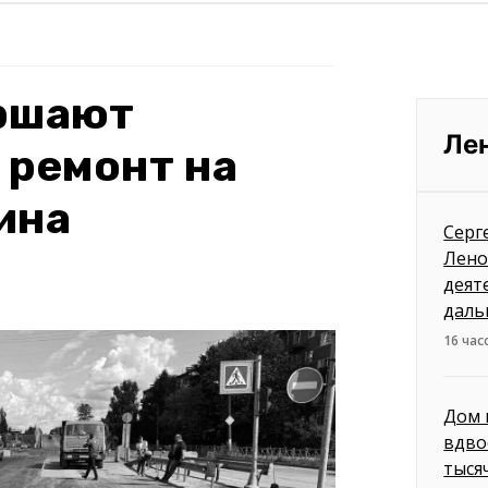
ершают
Ле
 ремонт на
ина
Серг
Лено
деят
даль
16 час
Дом 
вдво
тыся