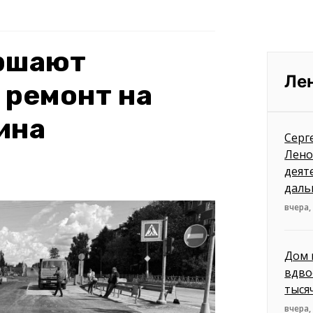
ершают
Ле
 ремонт на
ина
Серг
Лено
деят
даль
вчера,
Дом 
вдво
тыся
вчера,