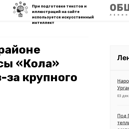
При подготовке текстов и
иллюстраций на сайте
используется искусственный
интеллект
районе
Ле
сы «Кола»
-за крупного
Наро
Урга
03 дек
Под 
тепл