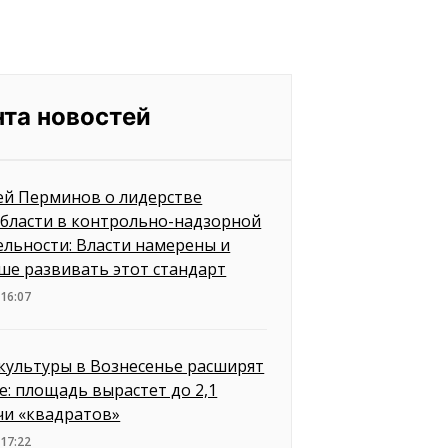
нта новостей
ей Перминов о лидерстве
бласти в контрольно-надзорной
ельности: Власти намерены и
ше развивать этот стандарт
 16:07
культуры в Вознесенье расширят
е: площадь вырастет до 2,1
чи «квадратов»
 17:22