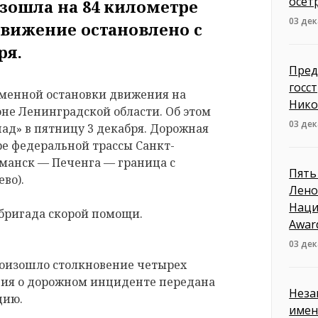
осет
зошла на 84 километре
03 дек
Движение остановлено с
ря.
Пред
госс
менной остановки движения на
Нико
оне Ленинградской области. Об этом
03 дек
ад» в пятницу 3 декабря. Дорожная
ре федеральной трассы Санкт-
манск — Печенга — граница с
Пять
во).
Лено
Наци
бригада скорой помощи.
Awar
03 дек
оизошло столкновение четырех
ция о дорожном инциденте передана
Неза
цию.
имен