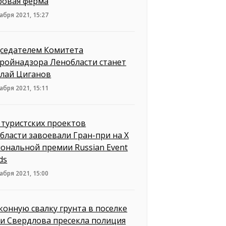
ровая ферма
абря 2021, 15:27
седателем Комитета
тройнадзора Ленобласти станет
лай Циганов
абря 2021, 15:11
 туристских проектов
бласти завоевали Гран-при на X
ональной премии Russian Event
ds
абря 2021, 15:00
конную свалку грунта в поселке
и Свердлова пресекла полиция