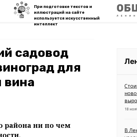
При подготовке текстов и
иллюстраций на сайте
используется искусственный
интеллект
ий садовод
Ле
виноград для
 вина
Стои
ново
выро
18 ноя
 района ни по чем
В Ле
ости.