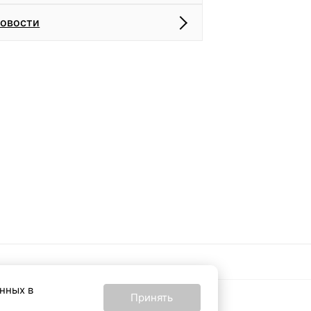
новости
анных в
Принять
16+