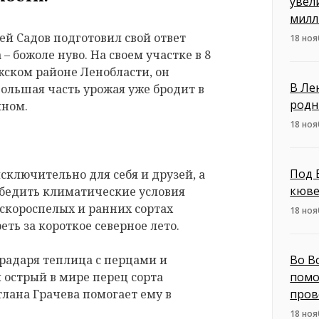
увел
милл
ей Садов подготовил свой ответ
18 ноя
 божоле нуво. На своем участке в 8
жском районе Ленобласти, он
В Ле
Большая часть урожая уже бродит в
родн
ином.
18 ноя
Под 
сключительно для себя и друзей, а
кюве
обедить климатические условия
 скороспелых и ранних сортах
18 ноя
еть за короткое северное лето.
градаря теплица с перцами и
Во В
 острый в мире перец сорта
помо
тлана Грачева помогает ему в
пров
18 ноя