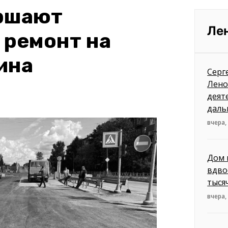
ершают
Ле
 ремонт на
ина
Серг
Лено
деят
даль
вчера,
Дом 
вдво
тыся
вчера,