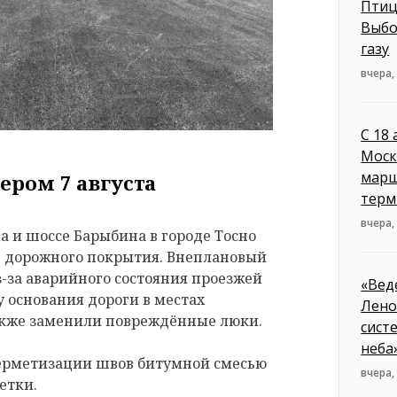
Птиц
Выбо
газу
вчера,
С 18
Моск
марш
ером 7 августа
терм
вчера,
 и шоссе Барыбина в городе Тосно
е дорожного покрытия. Внеплановый
з-за аварийного состояния проезжей
«Вед
 основания дороги в местах
Лено
акже заменили повреждённые люки.
сист
неба
герметизации швов битумной смесью
вчера,
етки.