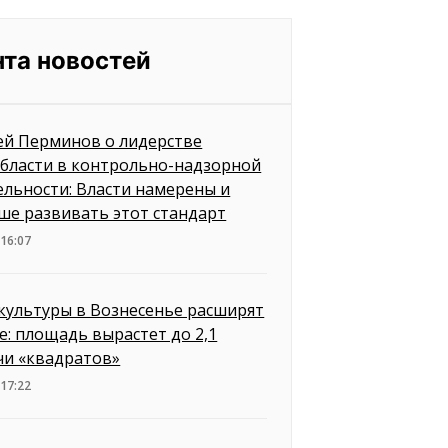
нта новостей
ей Перминов о лидерстве
бласти в контрольно-надзорной
ельности: Власти намерены и
ше развивать этот стандарт
 16:07
культуры в Вознесенье расширят
е: площадь вырастет до 2,1
чи «квадратов»
 17:22