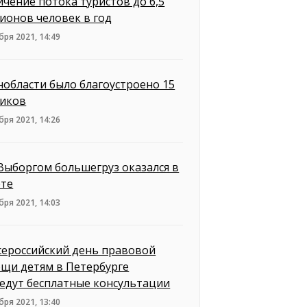
ичение потока туристов до 6,5
ионов человек в год
бря 2021, 14:49
нобласти было благоустроено 15
иков
бря 2021, 14:26
Выборгом большегруз оказался в
те
бря 2021, 14:03
сероссийский день правовой
щи детям в Петербурге
едут бесплатные консультации
бря 2021, 13:40