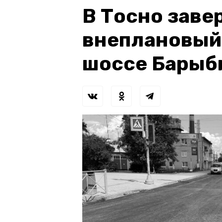
В Тосно зав
внеплановый
шоссе Барыб