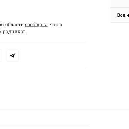
Все 
ой области
сообщала
, что в
5 родников.