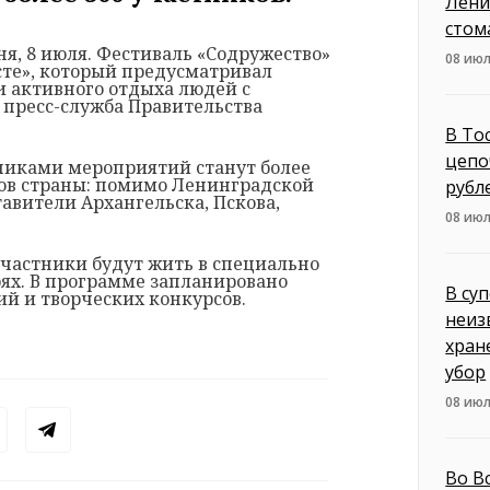
Лени
стом
я, 8 июля. Фестиваль «Содружество»
08 июл
сте», который предусматривал
и активного отдыха людей с
 пресс-служба Правительства
В То
цепо
тниками мероприятий станут более
нов страны: помимо Ленинградской
рубл
тавители Архангельска, Пскова,
08 июл
участники будут жить в специально
ях. В программе запланировано
В су
й и творческих конкурсов.
неиз
хран
убор
08 июл
Во В