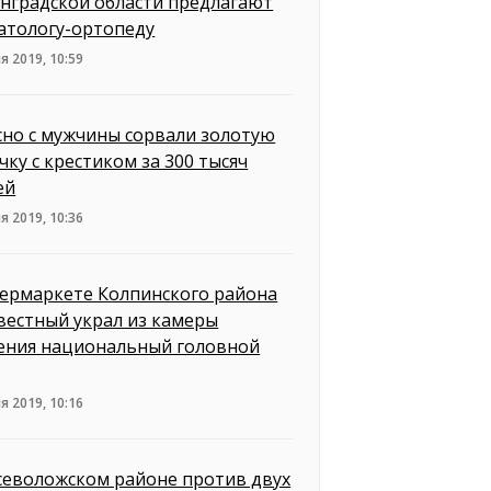
нградской области предлагают
атологу-ортопеду
я 2019, 10:59
сно с мужчины сорвали золотую
чку с крестиком за 300 тысяч
ей
я 2019, 10:36
пермаркете Колпинского района
вестный украл из камеры
ения национальный головной
я 2019, 10:16
севоложском районе против двух