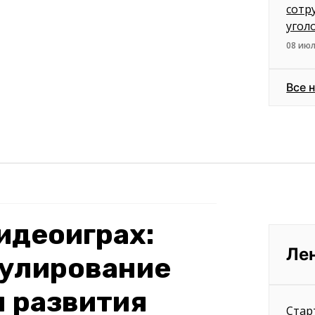
сотр
угол
08 июл
Все 
видеоиграх:
Ле
гулирование
 развития
Стар