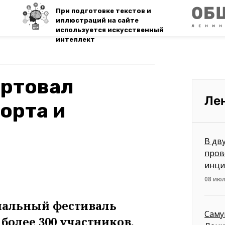
При подготовке текстов и
иллюстраций на сайте
используется искусственный
интеллект
артовал
Ле
орта и
В дв
пров
инци
08 июл
нальный фестиваль
Саму
более 300 участников.