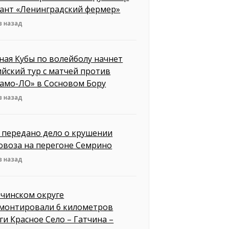
рант «Ленинградский фермер»
в назад
ная Кубы по волейболу начнет
ийский тур с матчей против
амо-ЛО» в Сосновом Бору
в назад
д передано дело о крушении
овоза на перегоне Семрино
в назад
тчинском округе
монтировали 6 километров
ги Красное Село – Гатчина –