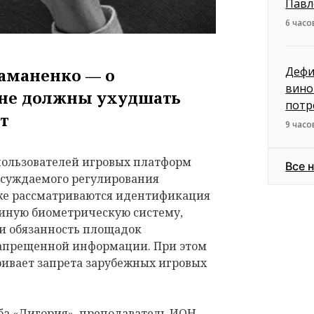
Павл
6 часо
Дефи
аманенко — о
вино
 не должны ухудшать
потр
ыт
9 часо
пользователей игровых платформ
Все 
обсуждаемого регулирования
кже рассматриваются идентификация
диную биометрическую систему,
 и обязанность площадок
запрещенной информации. При этом
ривает запрета зарубежных игровых
ба «Дигория», преподаватель ИОН