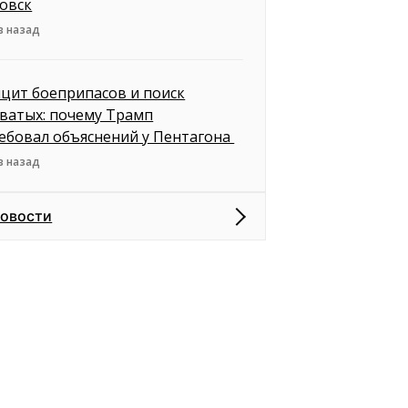
овск
в назад
цит боеприпасов и поиск
ватых: почему Трамп
ебовал объяснений у Пентагона
в назад
новости