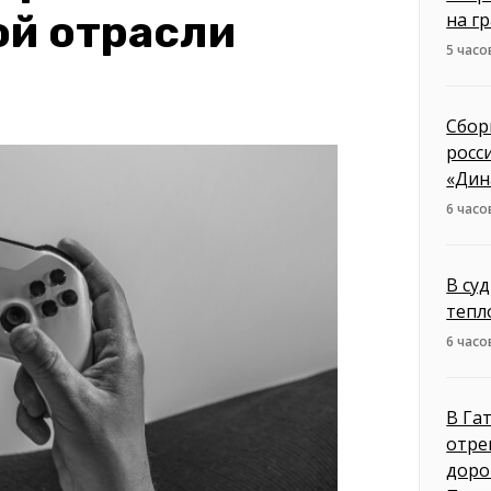
ой отрасли
на г
5 часо
Сбор
росс
«Дин
6 часо
В су
тепл
6 часо
В Га
отре
доро