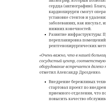
ангиограф, который позволи
сердца (ангиографию). Благ
кардиохирурги смогут опера
установке стентов и удален
заболеваниях, как инсульт,
нижних конечностей.
Развитие инфраструктуры: П
перепланировка помещений 
рентгенохирургических мето
«Очень важно, что в нашей больни
сосудистый центр, соответствую
оборудование встречается далеко н
отметил Александр Дрозденко.
Внедрение бережливых техно
стартовал проект по внедре
приемного отделения, что п
повысить качество обслужив