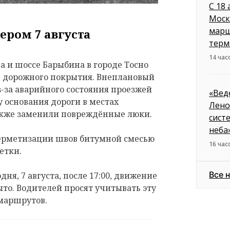
С 18
Моск
марш
ером 7 августа
терм
14 час
 и шоссе Барыбина в городе Тосно
е дорожного покрытия. Внеплановый
з-за аварийного состояния проезжей
«Вед
 основания дороги в местах
Лено
акже заменили повреждённые люки.
сист
неба
герметизации швов битумной смесью
16 час
етки.
Все 
дня, 7 августа, после 17:00, движение
ыто. Водителей просят учитывать эту
маршрутов.