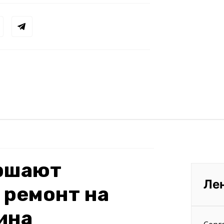
ершают
Ле
 ремонт на
ина