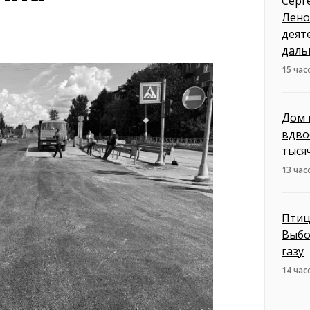
Серг
Лено
деят
даль
15 час
Дом 
вдво
тыся
13 час
Птиц
Выбо
газу
14 час