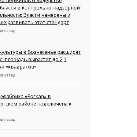
ей Перминов о лидерстве
бласти в контрольно-надзорной
ельности: Власти намерены и
ше развивать этот стандарт
ов назад
культуры в Вознесенье расширят
е: площадь вырастет до 2,1
чи «квадратов»
ов назад
ефабрика «Роскар» в
ргском районе подключена к
ов назад