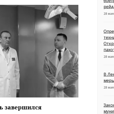
боеп
рейд
28 мая
Опре
техн
Откр
пахо
28 мая
В Ле
меры
28 мая
Зако
сь завершился
муни