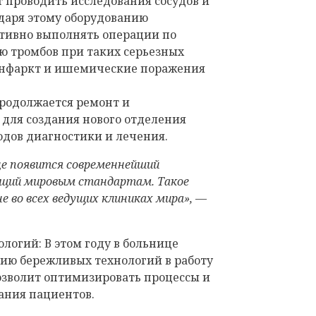
т проводить исследования сосудов и
одаря этому оборудованию
тивно выполнять операции по
ию тромбов при таких серьезных
 инфаркт и ишемические поражения
родолжается ремонт и
для создания нового отделения
дов диагностики и лечения.
це появится современнейший
щий мировым стандартам. Такое
е во всех ведущих клиниках мира»,
—
логий: В этом году в больнице
нию бережливых технологий в работу
озволит оптимизировать процессы и
ания пациентов.