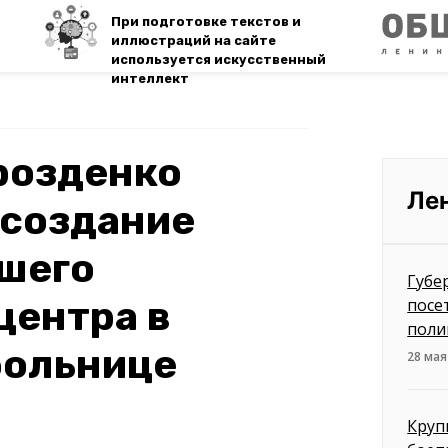
При подготовке текстов и
иллюстраций на сайте
используется искусственный
интеллект
розденко
Ле
 создание
шего
Губе
центра в
посе
поли
больнице
28 мая
Круп