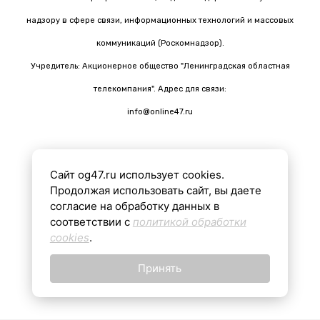
надзору в сфере связи, информационных технологий и массовых
коммуникаций (Роскомнадзор).
Учредитель: Акционерное общество "Ленинградская областная
телекомпания". Адрес для связи:
info@online47.ru
Сайт og47.ru использует cookies.
Все материалы на сайте подготовлены с помощью ИИ
Продолжая использовать сайт, вы даете
согласие на обработку данных в
соответствии с
политикой обработки
16+
cookies
.
Принять