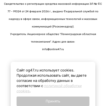
Свидетельство о регистрации средства массовой информации ЭЛ № ФС
77 - 91024 от 24 февраля 2026 г., выдано Федеральной службой по
надзору в сфере связи, информационных технологий и массовых
коммуникаций (Роскомнадзор).
Учредитель: Акционерное общество "Ленинградская областная
телекомпания". Адрес для связи:
info@online47.ru
Сайт og47.ru использует cookies.
Все материалы на сайте подготовлены с помощью ИИ
Продолжая использовать сайт, вы даете
согласие на обработку данных в
соответствии с
политикой обработки
16+
cookies
.
Принять