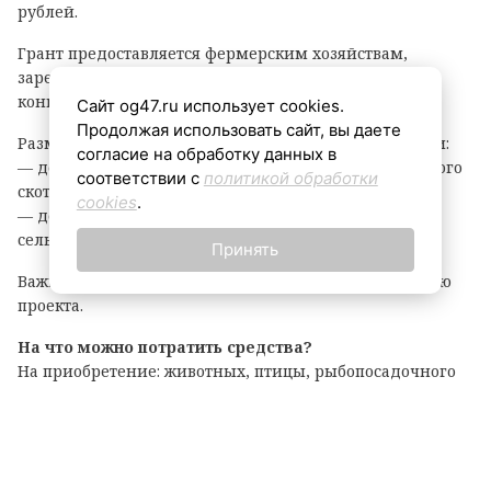
рублей.
Грант предоставляется фермерским хозяйствам,
зарегистрированным в Ленинградской области, на
конкурсной основе.
Сайт og47.ru использует cookies.
Продолжая использовать сайт, вы даете
Размер гранта зависит от направления деятельности:
согласие на обработку данных в
— до 8 млн рублей — на разведение крупного рогатого
соответствии с
политикой обработки
скота, выращивание картофеля или овощей;
cookies
.
— до 6 млн рублей — на все остальные виды
сельскохозяйственной деятельности.
Принять
Важно: грант покрывает до 90% затрат на реализацию
проекта.
На что можно потратить средства?
На приобретение: животных, птицы, рыбопосадочного
материала; новой сельхозтехники, транспорта,
оборудования для переработки продукции; семян и
посадочного материала.
Подробные условия и перечень документов