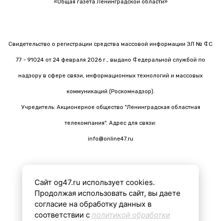
«Общая газета Ленинградской области»
Свидетельство о регистрации средства массовой информации ЭЛ № ФС
77 - 91024 от 24 февраля 2026 г., выдано Федеральной службой по
надзору в сфере связи, информационных технологий и массовых
коммуникаций (Роскомнадзор).
Учредитель: Акционерное общество "Ленинградская областная
телекомпания". Адрес для связи:
info@online47.ru
Сайт og47.ru использует cookies.
Все материалы на сайте подготовлены с помощью ИИ
Продолжая использовать сайт, вы даете
согласие на обработку данных в
соответствии с
политикой обработки