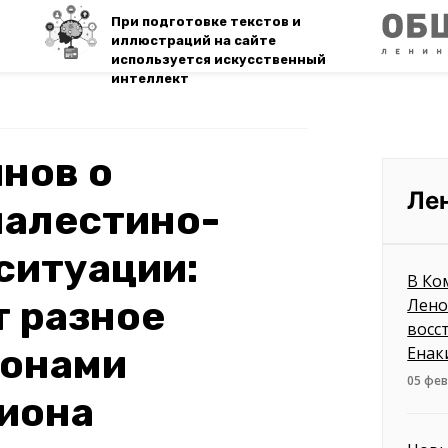
При подготовке текстов и
иллюстраций на сайте
используется искусственный
интеллект
нов о
Ле
палестино-
ситуации:
В Ко
т разное
Лено
восс
ронами
Енак
05 фев
иона