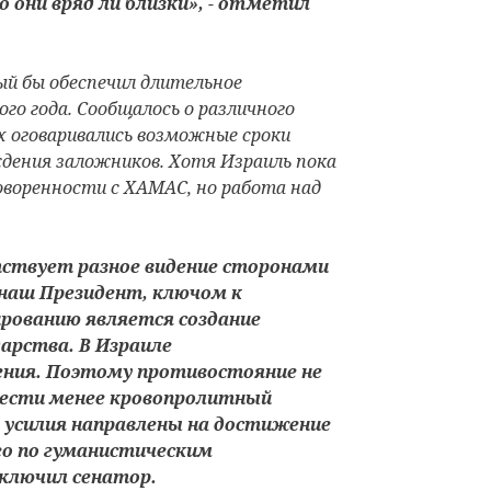
о они вряд ли близки», - отметил
ый бы обеспечил длительное
ого года. Сообщалось о различного
ых оговаривались возможные сроки
дения заложников. Хотя Израиль пока
говоренности с ХАМАС, но работа над
ствует разное видение сторонами
 наш Президент, ключом к
ированию является создание
дарства. В Израиле
ения. Поэтому противостояние не
рести менее кровопролитный
 усилия направлены на достижение
о по гуманистическим
аключил сенатор.