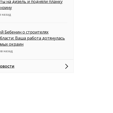
ты на дизель и подняли планку
ензину
в назад
ей Бебенин о строителях
бласти: Ваша работа дотянулась
амых окраин
ов назад
новости