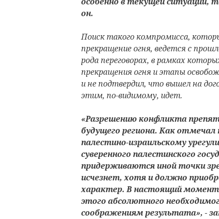
особенно в текущей ситуации, т
он.
Поиск такого компромисса, котор
прекращение огня, ведется с прошл
рода переговорах, в рамках котор
прекращения огня и этапы освобож
и не подтвердил, что вышел на до
этим, по-видимому, идет.
«Разрешению конфликта препят
будущего региона. Как отмечал
палестино-израильскому урегул
суверенного палестинского госу
придерживаются иной точки зр
исчезнет, хотя и должно приоб
характер. В настоящий момент
этого абсолютного необходимог
соображениям результата», - з