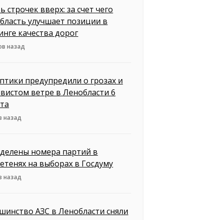
ь строчек вверх: за счет чего
бласть улучшает позиции в
инге качества дорог
ов назад
птики предупредили о грозах и
вистом ветре в Ленобласти 6
ста
в назад
делены номера партий в
етенях на выборах в Госдуму
в назад
шинство АЗС в Ленобласти сняли