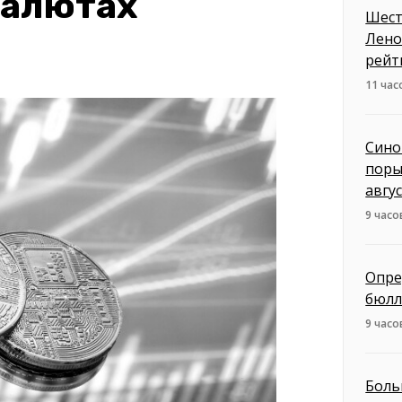
валютах
Шест
Лено
рейт
11 час
Сино
поры
авгу
9 часо
Опре
бюлл
9 часо
Боль