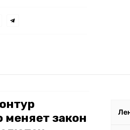
онтур
Ле
о меняет закон