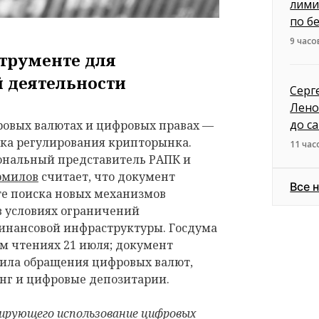
лими
по б
9 часо
струменте для
 деятельности
Серг
Лено
до с
ровых валютах и цифровых правах —
вка регулирования крипторынка.
11 час
ональный представитель РАПК и
рмилов
считает, что документ
Все 
те поиска новых механизмов
 условиях ограничений
нансовой инфраструктуры. Госдума
ем чтениях 21 июля; документ
ила обращения цифровых валют,
нг и цифровые депозитарии.
лирующего использование цифровых