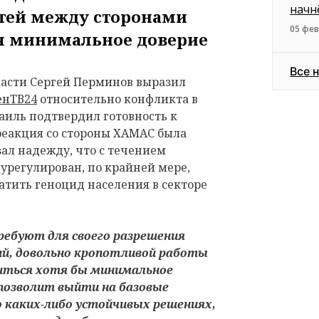
начн
тей между сторонами
05 фев
я минимальное доверие
Все 
ласти Сергей Перминов выразил
енТВ24
относительно конфликта в
раиль подтвердил готовность к
реакция со стороны ХАМАС была
ал надежду, что с течением
урегулирован, по крайней мере,
ратить геноцид населения в секторе
ебуют для своего разрешения
ий, довольно кропотливой работы
иться хотя бы минимальное
 позволит выйти на базовые
о каких-либо устойчивых решениях,