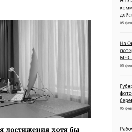
Новы
комм
дейс
05 фев
На О
поте
МЧС 
05 фев
Губе
фото
бере
05 фев
ля достижения хотя бы
Рабо