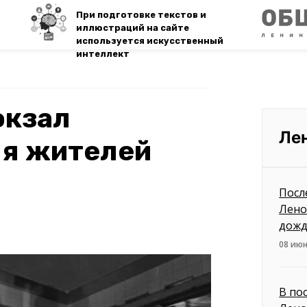
При подготовке текстов и
иллюстраций на сайте
используется искусственный
интеллект
окзал
Ле
ля жителей
Посл
Лено
дож
08 июн
В по