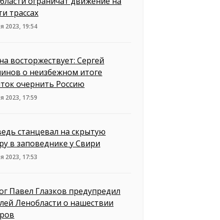
бласти ограничат движение на
ти трассах
я 2023, 19:54
на восторжествует: Сергей
инов о неизбежном итоге
ток очернить Россию
я 2023, 17:59
едь станцевал на скрытую
ру в заповеднике у Свири
я 2023, 17:53
ог Павел Глазков предупредил
лей Ленобласти о нашествии
ров