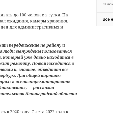
08 июн
вать до 100 человек в сутки. На
Все 
зал ожидания, камеры хранения,
веден для административных и
чит передвижение по району и
ня люди вынуждены пользоваться
а, который уже давно находится в
ежит ремонту. Новый находится в
вами и, главное, объединит все
ербург. Для общей картины
трих: к осени отремонтировать
дниковская», — рассказал
вительства Ленинградской области
ь в 2020 году. С лета 2022 года к