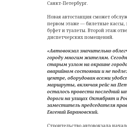
Санкт-Петербург.
Новая автостанция сможет обслужи
первом этаже — билетные кассы, 
буфет и туалеты. Второй этаж от
диспетчерских помещений.
«Автовокзал значительно облег
городу многим жителям. Сегод
старым узлом на окраине город
аварийном состоянии и не подл
центре, оборудован всеми удобст
маршруты, включая рейс на Пет
осталось провести последний ш
дороги на улицах Октябрят и Ро
заместитель председателя пра
Евгений Барановский.
Строительство автовокзала началос