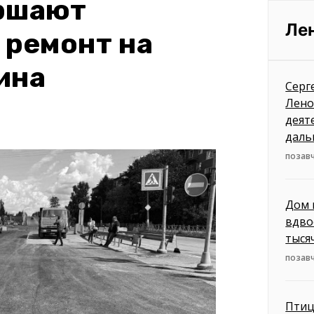
ершают
Ле
 ремонт на
ина
Серг
Лено
деят
даль
позавч
Дом 
вдво
тыся
позавч
Птиц