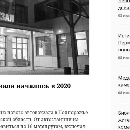
Лено
девя
08 июн
Исти
Перм
попы
08 июн
Медв
ала началось в 2020
каме
08 июн
ию нового автовокзала в Подпорожье
Биол
кой области. От автостанции на
жите
равиться по 16 маршрутам, включая
кома