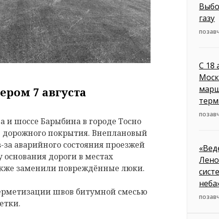
Выбо
газу
позавч
С 18
Моск
марш
ером 7 августа
терм
позавч
 и шоссе Барыбина в городе Тосно
е дорожного покрытия. Внеплановый
з-за аварийного состояния проезжей
«Вед
 основания дороги в местах
Лено
акже заменили повреждённые люки.
сист
неба
герметизации швов битумной смесью
позавч
етки.