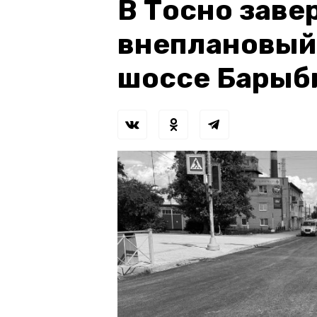
В Тосно зав
внеплановый
шоссе Барыб