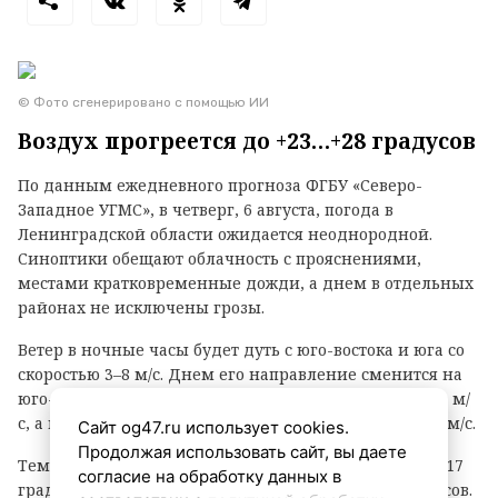
© Фото сгенерировано с помощью ИИ
Воздух прогреется до +23…+28 градусов
По данным ежедневного прогноза ФГБУ «Северо-
Западное УГМС», в четверг, 6 августа, погода в
Ленинградской области ожидается неоднородной.
Синоптики обещают облачность с прояснениями,
местами кратковременные дожди, а днем в отдельных
районах не исключены грозы.
Ветер в ночные часы будет дуть с юго-востока и юга со
скоростью 3–8 м/с. Днем его направление сменится на
юго-западное и западное, скорость возрастет до 6–11 м/
с, а в прибрежных зонах порывы могут достигать 15 м/с.
Сайт og47.ru использует cookies.
Продолжая использовать сайт, вы даете
Температурный фон в ночное время составит +12…+17
согласие на обработку данных в
градусов, днем воздух прогреется до +23…+28 градусов.