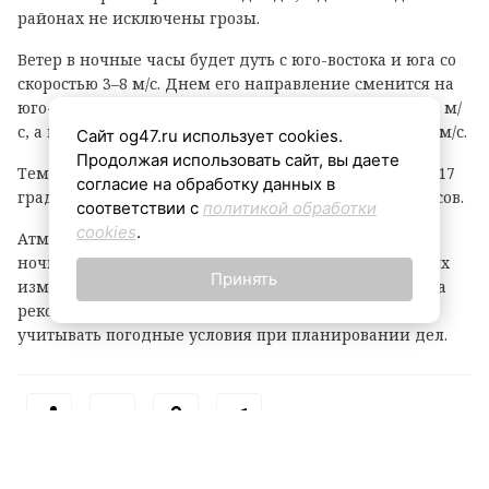
районах не исключены грозы.
Ветер в ночные часы будет дуть с юго-востока и юга со
скоростью 3–8 м/с. Днем его направление сменится на
юго-западное и западное, скорость возрастет до 6–11 м/
с, а в прибрежных зонах порывы могут достигать 15 м/с.
Сайт og47.ru использует cookies.
Продолжая использовать сайт, вы даете
Температурный фон в ночное время составит +12…+17
согласие на обработку данных в
градусов, днем воздух прогреется до +23…+28 градусов.
соответствии с
политикой обработки
cookies
.
Атмосферное давление, как уточняют метеорологи,
ночью будет понижаться, однако днем существенных
Принять
изменений не ожидается. Жителям и гостям региона
рекомендуют быть внимательными при непогоде и
учитывать погодные условия при планировании дел.