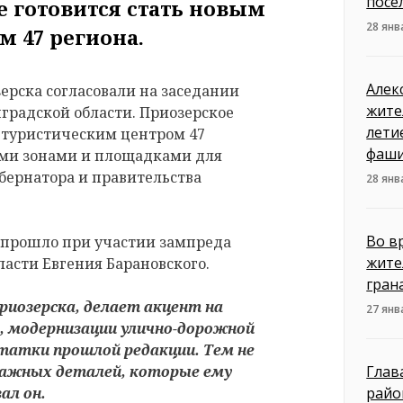
посе
 готовится стать новым
28 янв
 47 региона.
Алек
ерска согласовали на заседании
жите
градской области. Приозерское
лети
м туристическим центром 47
фаши
ми зонами и площадками для
убернатора и правительства
28 янв
Во в
а прошло при участии зампреда
жите
асти Евгения Барановского.
гран
риозерска, делает акцент на
27 янв
, модернизации улично-дорожной
статки прошлой редакции. Тем не
 важных деталей, которые ему
Глав
ал он.
райо