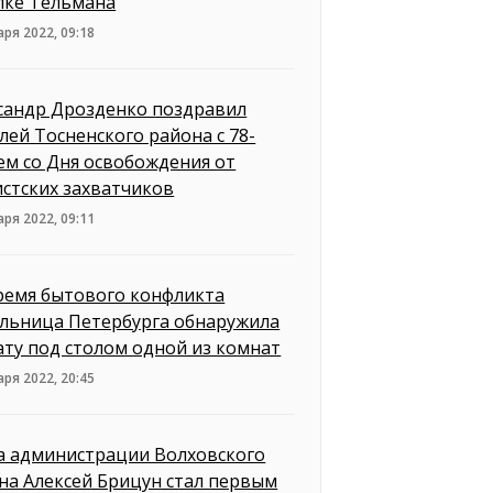
лке Тельмана
аря 2022, 09:18
сандр Дрозденко поздравил
лей Тосненского района с 78-
ем со Дня освобождения от
стских захватчиков
аря 2022, 09:11
ремя бытового конфликта
льница Петербурга обнаружила
ату под столом одной из комнат
аря 2022, 20:45
а администрации Волховского
на Алексей Брицун стал первым