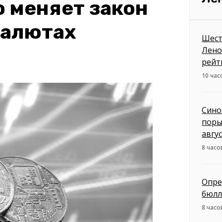
о меняет закон
валютах
Шест
Лено
рейт
10 час
Сино
поры
авгу
8 часо
Опре
бюлл
8 часо