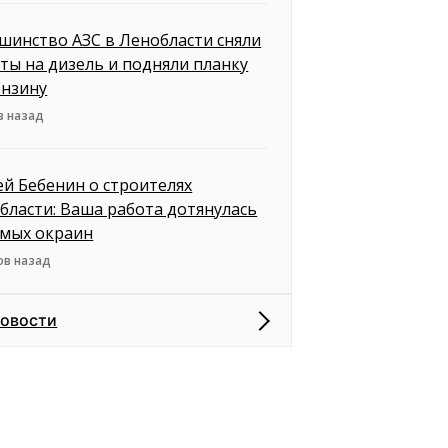
шинство АЗС в Ленобласти сняли
ты на дизель и подняли планку
ензину
в назад
ей Бебенин о строителях
бласти: Ваша работа дотянулась
амых окраин
ов назад
новости