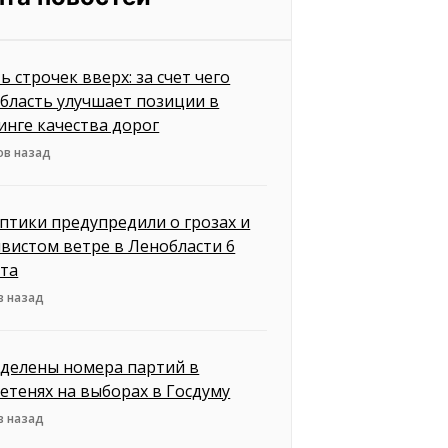
ь строчек вверх: за счет чего
бласть улучшает позиции в
инге качества дорог
ов назад
птики предупредили о грозах и
вистом ветре в Ленобласти 6
ста
в назад
делены номера партий в
етенях на выборах в Госдуму
в назад