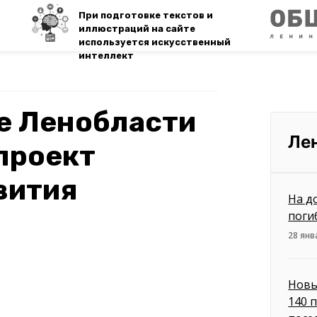
При подготовке текстов и
иллюстраций на сайте
используется искусственный
интеллект
е Ленобласти
Ле
проект
вития
На д
поги
28 янв
Новы
140 