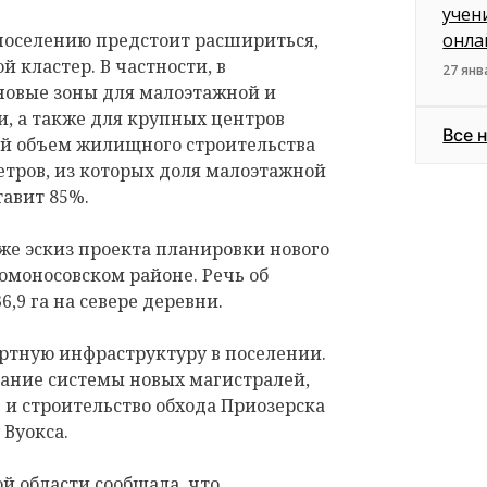
учен
 поселению предстоит расшириться,
онла
 кластер. В частности, в
27 янв
новые зоны для малоэтажной и
, а также для крупных центров
Все 
й объем жилищного строительства
етров, из которых доля малоэтажной
тавит 85%.
же эскиз проекта планировки нового
омоносовском районе. Речь об
,9 га на севере деревни.
ртную инфраструктуру в поселении.
ание системы новых магистралей,
и строительство обхода Приозерска
 Вуокса.
ой области
сообщала
, что