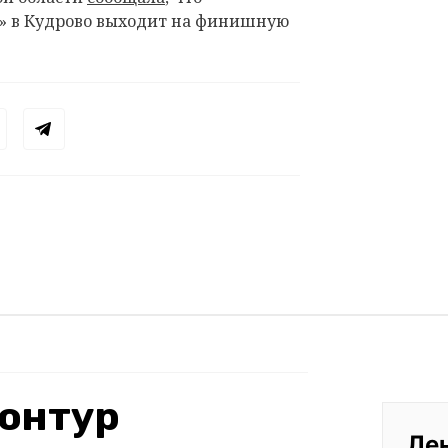
и» в Кудрово выходит на финишную
онтур
Ле