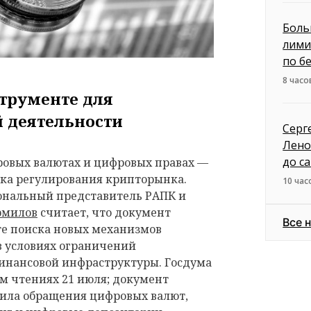
Боль
лими
по б
8 часо
струменте для
 деятельности
Серг
Лено
до с
ровых валютах и цифровых правах —
вка регулирования крипторынка.
10 час
ональный представитель РАПК и
рмилов
считает, что документ
Все 
те поиска новых механизмов
 условиях ограничений
нансовой инфраструктуры. Госдума
ем чтениях 21 июля; документ
ила обращения цифровых валют,