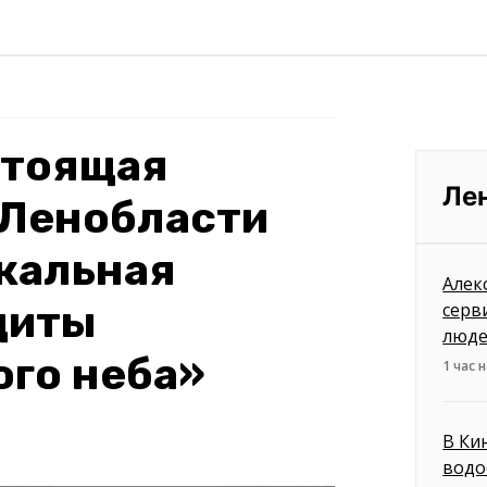
стоящая
Ле
в Ленобласти
кальная
Алек
щиты
серв
люд
ого неба»
1 час 
В Ки
водо