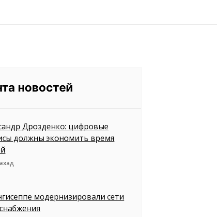
нта новостей
сандр Дрозденко: цифровые
исы должны экономить время
ей
назад
нгисеппе модернизировали сети
снабжения