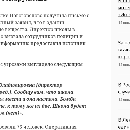
В Ле
инте
«Исс
селке Новогорелово получила письмо с
тный заявил, что в здании
14 янв
е вещества. Директор школы в
о вызвала сотрудников полиции и
За п
 информацию предоставил источник
выяв
коро
о с угрозами выглядело следующим
14 янв
В Ро
 Владимировна [директор
случ
ред.]. Сообщу вам, что школа
л мести и она настала. Бомба
14 янв
е, к тому же их две. Школа будет
ам (нет)».
В Ле
ровали 76 человек. Оперативная
един