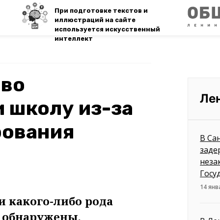
При подготовке текстов и
иллюстраций на сайте
используется искусственный
интеллект
ово
Ле
 школу из-за
рования
В Са
заде
неза
Госу
14 янв
и какого-либо рода
е обнаружены.