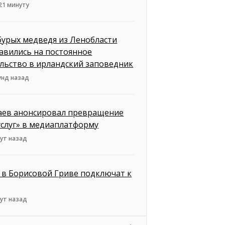
21 минуту
бурых медведя из Ленобласти
авились на постоянное
льство в ирландский заповедник
унд назад
ев анонсировал превращение
услуг» в медиаплатформу
ут назад
 в Борисовой Гриве подключат к
ут назад