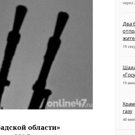
через 
Два 
отпр
жите
19 сек
Шада
«Гос
19 мин
Храм
газу
40 мин
адской области»