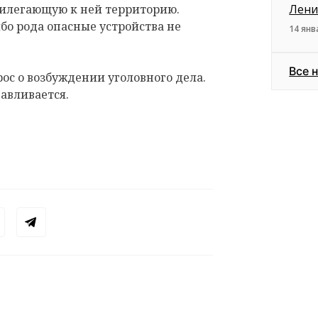
рилегающую к ней территорию.
Лени
бо рода опасные устройства не
14 янв
Все 
с о возбуждении уголовного дела.
авливается.