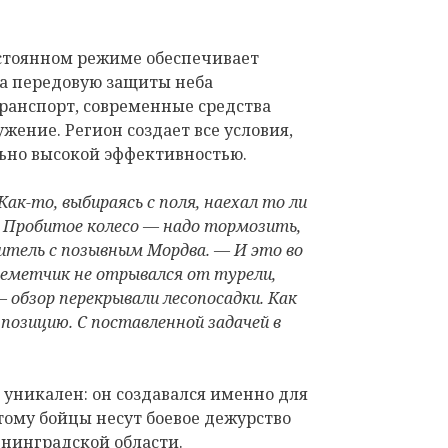
остоянном режиме обеспечивает
а передовую защиты неба
анспорт, современные средства
жение. Регион создает все условия,
льно высокой эффективностью.
к-то, выбираясь с поля, наехал то ли
й. Пробитое колесо — надо тормозить,
итель с позывным Мордва. — И это во
леметчик не отрывался от турели,
 обзор перекрывали лесопосадки. Как
позицию. С поставленной задачей в
уникален: он создавался именно для
этому бойцы несут боевое дежурство
нинградской области.