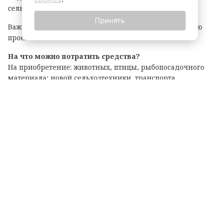
сельскохозяйственной деятельности.
Принять
Важно: грант покрывает до 90% затрат на реализацию
проекта.
На что можно потратить средства?
На приобретение: животных, птицы, рыбопосадочного
материала; новой сельхозтехники, транспорта,
оборудования для переработки продукции; семян и
посадочного материала.
Подробные условия и перечень документов
опубликованы на официальном портале комитета по
АПК. Там же можно подать заявку на участие.