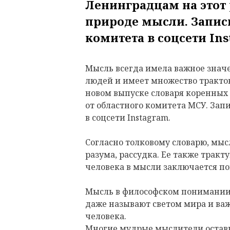
Ленинградцам на этот 
природе мысли. Запис
комитета в соцсети Ins
Мысль всегда имела важное знач
людей и имеет множество трактов
новом выпуске словаря коренных
от областного комитета МСУ. Зап
в соцсети Instagram.
Согласно толковому словарю, мысл
разума, рассудка. Ее также тракт
человека в мысли заключается п
Мысль в философском понимании о
даже называют светом мира и в
человека.
Многие мудрые мыслители остави