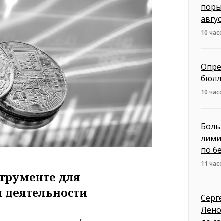
поры
авгу
10 час
Опре
бюлл
10 час
Боль
лими
по б
11 час
струменте для
 деятельности
Серг
Лено