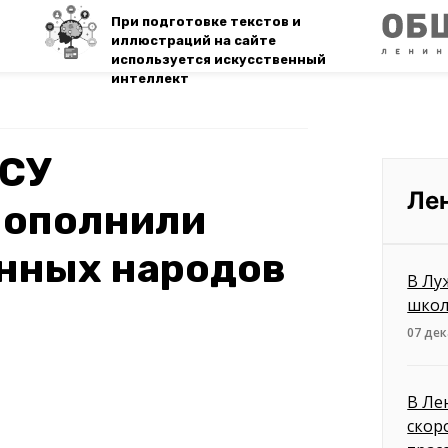
При подготовке текстов и
иллюстраций на сайте
используется искусственный
интеллект
МСУ
Ле
пополнили
енных народов
В Лу
школ
07 дек
В Ле
скор