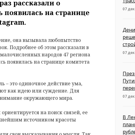
трас
раз рассказали о
07 дек
ь появилась на странице
tagram.
Дени
реше
ение, она вызывала любопытство
стро
ок. Подробнее об этом рассказали в
07 дек
 малочисленных народов 47 региона
ись появилась на странице комитета
През
Пути
ь – это одиночное действие ума,
пере
уют как идею или суждение. Для
07 дек
онимание окружающего мира.
риентируется на поиск связей, ее
В Ле
ажнейшим источником красоты
план
рубл
ли свои высказывания о мысли. Так,