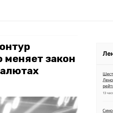
онтур
Ле
о меняет закон
валютах
Шест
Лено
рейт
13 час
Сино