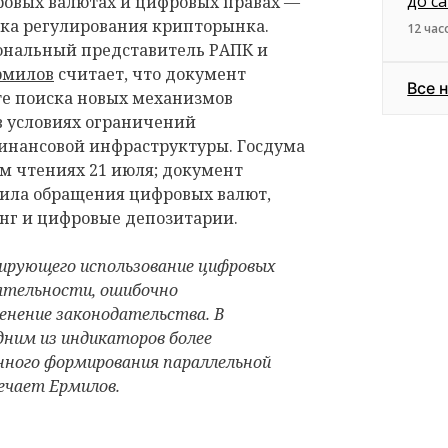
до с
ровых валютах и цифровых правах —
вка регулирования крипторынка.
12 час
ональный представитель РАПК и
рмилов
считает, что документ
Все 
те поиска новых механизмов
 условиях ограничений
нансовой инфраструктуры. Госдума
ем чтениях 21 июля; документ
ила обращения цифровых валют,
нг и цифровые депозитарии.
лирующего использование цифровых
ятельности, ошибочно
енение законодательства. В
дним из индикаторов более
ного формирования параллельной
ечает Ермилов.