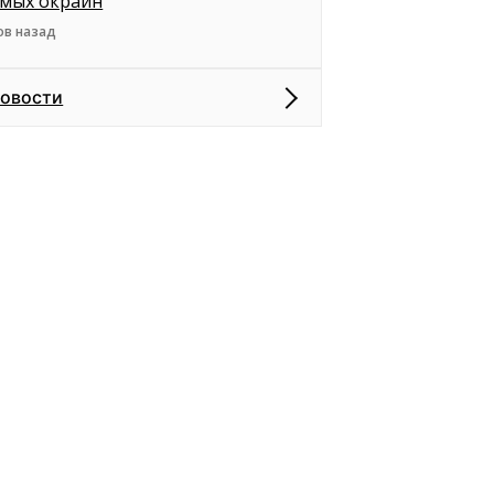
амых окраин
ов назад
новости