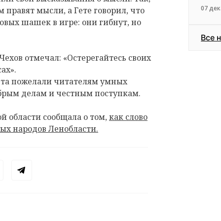
07 дек
 правят мысли, а Гете говорил, что
вых шашек в игре: они гибнут, но
Все 
Чехов отмечал: «Остерегайтесь своих
ах».
ета пожелали читателям умных
брым делам и честным поступкам.
й области сообщала о том,
как слово
ых народов Ленобласти.