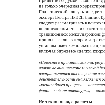
Принятие Госдумой закона о циф
не только очередная корректиро
Политический консультант, реги
эксперт Центра ПРИСП
Даниил Е
следует рассматривать в контекс
внешнеэкономических расчетов в
традиционной международной фи
приняла закон во втором и треть
устанавливает комплексные прав
включая биржевые сделки, клири
«Новость о принятии закона, регу
валют во внешнеэкономической де
воспринимается как очередное изм
действительности она является о
масштабного процесса — постепен
финансовой архитектуры», — отм
Не технология, а расчеты