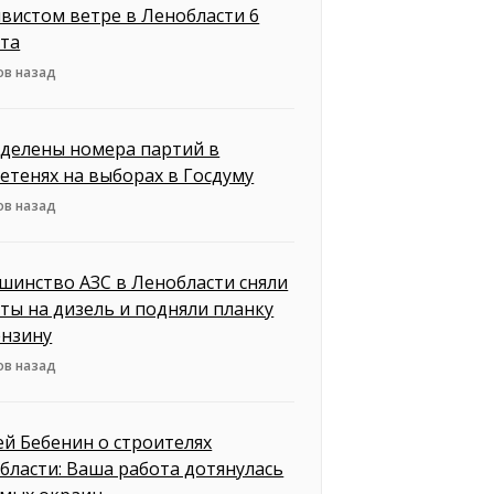
вистом ветре в Ленобласти 6
ста
ов назад
делены номера партий в
етенях на выборах в Госдуму
ов назад
шинство АЗС в Ленобласти сняли
ты на дизель и подняли планку
ензину
ов назад
ей Бебенин о строителях
бласти: Ваша работа дотянулась