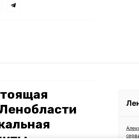
стоящая
Ле
в Ленобласти
кальная
Алек
серв