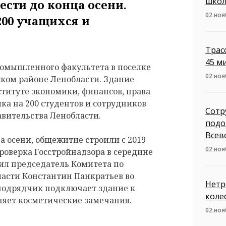
школ
ести до конца осени.
02 ноя
200 учащихся и
Трас
45 м
омышленного факультета в поселке
02 ноя
ском районе Ленобласти. Здание
титуте экономики, финансов, права
ка на 200 студентов и сотрудников
Сотр
авительства Ленобласти.
подо
Всев
а осени, общежитие строили с 2019
02 ноя
проверка Госстройнадзора в середине
ил председатель Комитета по
ласти Константин Панкратьев во
Нетр
ь подрядчик подключает здание к
коле
яет косметические замечания.
02 ноя