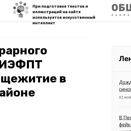
При подготовке текстов и
иллюстраций на сайте
используется искусственный
интеллект
рарного
Ле
ГИЭФПТ
бщежитие в
Дожд
районе
сино
02 ноя
В Пе
фейк