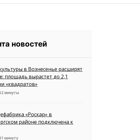
нта новостей
культуры в Вознесенье расширят
е: площадь вырастет до 2,1
чи «квадратов»
 52 минуты
ефабрика «Роскар» в
ргском районе подключена к
31 минуту