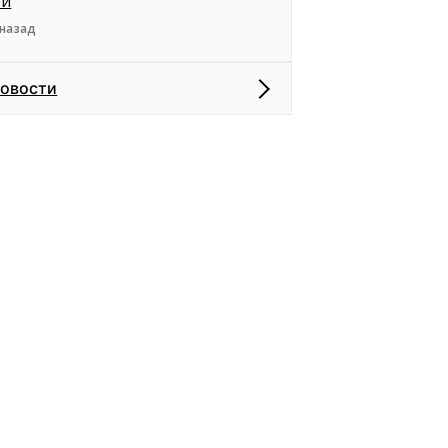
ей
 назад
новости