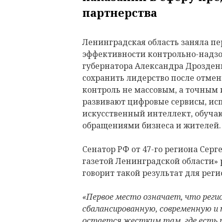
партнерства
Ленинградская область заняла пер
эффективности контрольно-надзо
губернатора Александра Дрозденк
сохранить лидерство после отмен
контроль не массовым, а точным 
развивают цифровые сервисы, ис
искусственный интеллект, обучаю
обращениями бизнеса и жителей.
Сенатор РФ от 47-го региона Серг
газетой Ленинградской области» р
говорит такой результат для реги
«Первое место означает, что рег
сбалансированную, современную и
остается жестким там, где есть ре