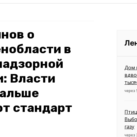
нов о
Ле
нобласти в
надзорной
Дом 
: Власти
вдво
тыся
дальше
через
от стандарт
Птиц
Выбо
газу
через 