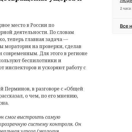
люд
2 часа
вое место в России по
Все 
рной деятельности. По словам
о, теперь главная задача —
ы моратория на проверки, сделав
и современным. Для этого в регионе
пользуют беспилотники и
т инспекторов и ускоряют работу с
ей Перминов, в разговоре с «Общей
ассказал, о чем, по его мнению,
она.
ион смог выстроить самую
 прозрачную систему контроля. Он
альная угроза (экология,