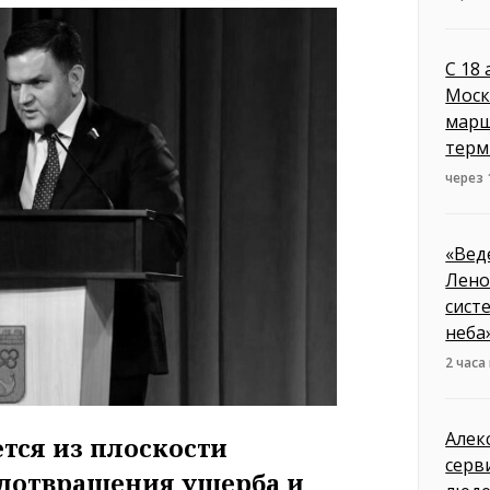
С 18
Моск
марш
терм
через 
«Вед
Лено
сист
неба
2 часа
Алек
тся из плоскости
серв
едотвращения ущерба и