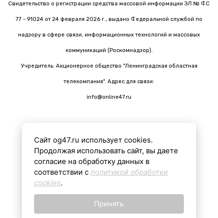
Свидетельство о регистрации средства массовой информации ЭЛ № ФС
77 - 91024 от 24 февраля 2026 г., выдано Федеральной службой по
надзору в сфере связи, информационных технологий и массовых
коммуникаций (Роскомнадзор).
Учредитель: Акционерное общество "Ленинградская областная
телекомпания". Адрес для связи:
info@online47.ru
Сайт og47.ru использует cookies.
Все материалы на сайте подготовлены с помощью ИИ
Продолжая использовать сайт, вы даете
согласие на обработку данных в
соответствии с
политикой обработки
16+
cookies
.
Принять