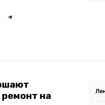
ершают
Ле
 ремонт на