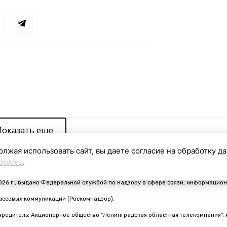
Показать еще
олжая использовать сайт, вы даете согласие на обработку д
ookies
.
видетельство о регистрации средства массовой информации ЭЛ № ФС 77 - 910
026 г., выдано Федеральной службой по надзору в сфере связи, информацион
ассовых коммуникаций (Роскомнадзор).
чредитель: Акционерное общество "Ленинградская областная телекомпания". 