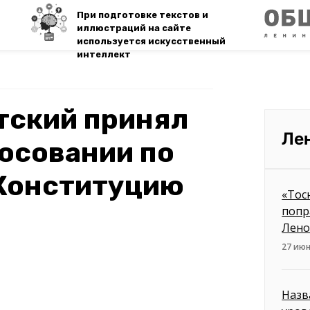
При подготовке текстов и
иллюстраций на сайте
используется искусственный
интеллект
тский принял
Ле
лосовании по
 Конституцию
«Тос
попр
Лено
27 июн
Назв