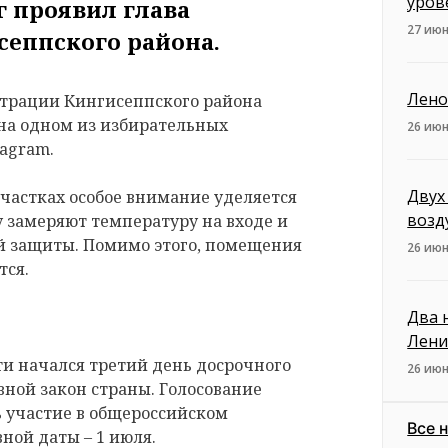
уров
г проявил глава
27 июн
еппского района.
Лено
истрации Кингисеппского района
на одном из избирательных
26 июн
tagram.
Двух
частках особое внимание уделяется
возд
 замеряют температуру на входе и
й защиты. Помимо этого, помещения
26 июн
тся.
Два 
Лени
ти начался третий день досрочного
26 июн
вной закон страны. Голосование
ь участие в общероссийском
Все 
ной даты – 1 июля.