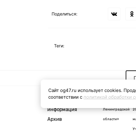
Поделиться:
Теги:
Сайт og47.ru использует cookies. Прод
соответствии с
политикой обработки c
Контактная
«Общая газета
С
информация
Ленинградской
2
Архив
области»
м
У