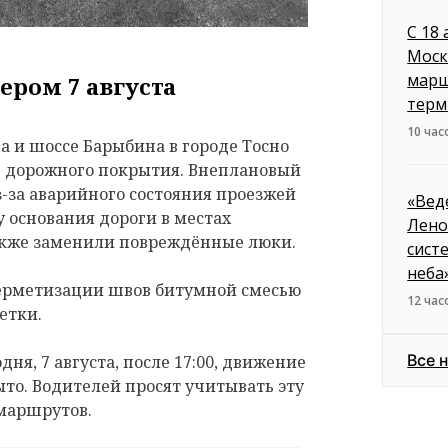
С 18
Моск
марш
ером 7 августа
терм
10 час
 и шоссе Барыбина в городе Тосно
е дорожного покрытия. Внеплановый
з-за аварийного состояния проезжей
«Вед
 основания дороги в местах
Лено
акже заменили повреждённые люки.
сист
неба
герметизации швов битумной смесью
12 час
етки.
Все 
дня, 7 августа, после 17:00, движение
ыто. Водителей просят учитывать эту
маршрутов.