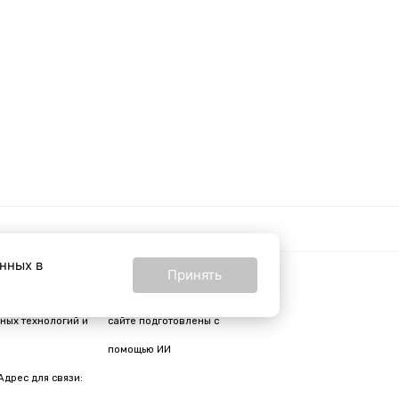
анных в
Принять
16+
24 от 24 февраля
Все материалы на
ных технологий и
сайте подготовлены с
помощью ИИ
Адрес для связи: