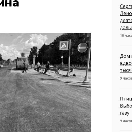
ина
Серг
Лено
деят
даль
10 час
Дом 
вдво
тыся
9 часо
Птиц
Выбо
газу
9 часо