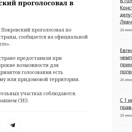
В го
ский проголосовал в
Конс
депу
Левч
Покровский проголосовал по
26 июн
страны, сообщается на официальной
те».
Евге
чемп
 стране предоставили при
прин
ирокие возможности для
попр
ариантов голосования есть
ому или придомовой территории.
26 июн
тельных участках соблюдаются.
С 1 
ванием СИЗ.
прав
26 июн