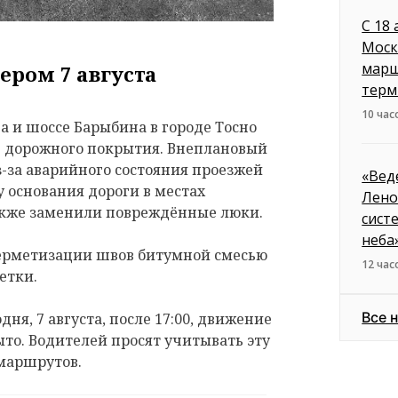
С 18
Моск
марш
ером 7 августа
терм
10 час
 и шоссе Барыбина в городе Тосно
е дорожного покрытия. Внеплановый
з-за аварийного состояния проезжей
«Вед
 основания дороги в местах
Лено
акже заменили повреждённые люки.
сист
неба
герметизации швов битумной смесью
12 час
етки.
Все 
дня, 7 августа, после 17:00, движение
ыто. Водителей просят учитывать эту
маршрутов.