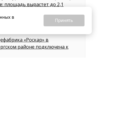
е: площадь вырастет до 2,1
чи «квадратов»
анных в
в назад
Принять
ефабрика «Роскар» в
ргском районе подключена к
ов назад
 августа пригородные поезда
овского направления изменят
руты из-за строительства
инала для ВСМ
ов назад