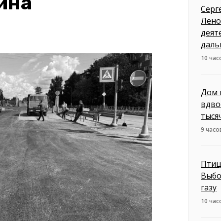
ина
Серг
Лено
деят
даль
10 час
Дом 
вдво
тыся
9 часо
Птиц
Выбо
газу
10 час