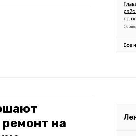
Глав
райо
по п
26 июн
Все 
ершают
Ле
 ремонт на