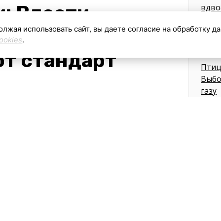
: Власти
вдво
тыся
олжая использовать сайт, вы даете согласие на обработку д
дальше
9 часо
ookies
.
от стандарт
Птиц
Выбо
газу
10 час
С 18
Моск
марш
терм
10 час