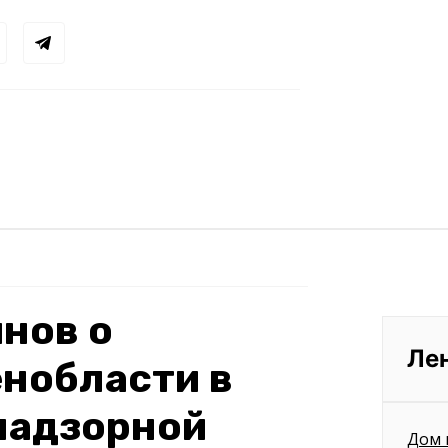
нов о
Ле
нобласти в
надзорной
Дом 