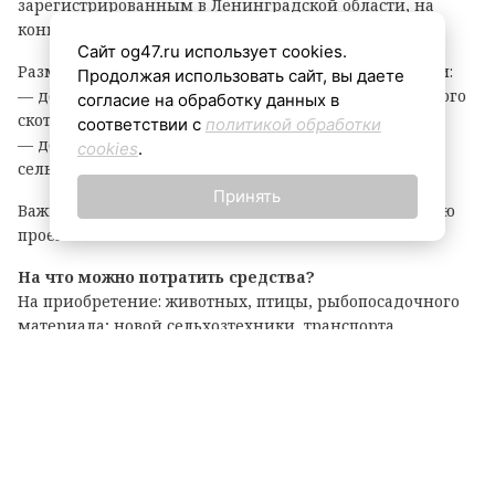
зарегистрированным в Ленинградской области, на
конкурсной основе.
Сайт og47.ru использует cookies.
Размер гранта зависит от направления деятельности:
Продолжая использовать сайт, вы даете
— до 8 млн рублей — на разведение крупного рогатого
согласие на обработку данных в
скота, выращивание картофеля или овощей;
соответствии с
политикой обработки
— до 6 млн рублей — на все остальные виды
cookies
.
сельскохозяйственной деятельности.
Принять
Важно: грант покрывает до 90% затрат на реализацию
проекта.
На что можно потратить средства?
На приобретение: животных, птицы, рыбопосадочного
материала; новой сельхозтехники, транспорта,
оборудования для переработки продукции; семян и
посадочного материала.
Подробные условия и перечень документов
опубликованы на официальном портале комитета по
АПК. Там же можно подать заявку на участие.