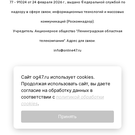
77 - 91024 от 24 февраля 2026 г., выдано Федеральной службой по
надзору в сфере связи, информационных технологий и массовых
коммуникаций (Роскомнадзор).
Учредитель: Акционерное общество "Ленинградская областная
телекомпания". Адрес для связи:
info@online47.ru
Сайт og47.ru использует cookies.
Все материалы на сайте подготовлены с помощью ИИ
Продолжая использовать сайт, вы даете
согласие на обработку данных в
соответствии с
политикой обработки
16+
cookies
.
Принять