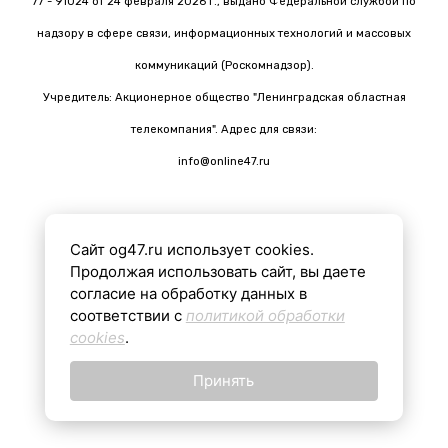
77 - 91024 от 24 февраля 2026 г., выдано Федеральной службой по
надзору в сфере связи, информационных технологий и массовых
коммуникаций (Роскомнадзор).
Учредитель: Акционерное общество "Ленинградская областная
телекомпания". Адрес для связи:
info@online47.ru
Сайт og47.ru использует cookies.
Все материалы на сайте подготовлены с помощью ИИ
Продолжая использовать сайт, вы даете
согласие на обработку данных в
соответствии с
политикой обработки
16+
cookies
.
Принять