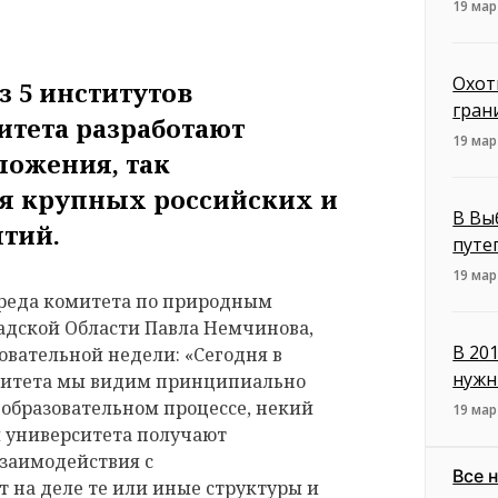
19 мар
Охот
з 5 институтов
гран
итета разработают
19 мар
ложения, так
я крупных российских и
В Вы
тий.
путе
19 мар
преда комитета по природным
адской Области Павла Немчинова,
В 20
вательной недели: «Сегодня в
нужн
рситета мы видим принципиально
образовательном процессе, некий
19 мар
ы университета получают
заимодействия с
Все 
т на деле те или иные структуры и