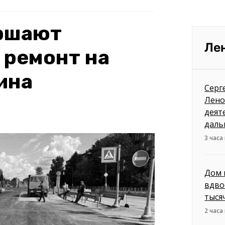
ершают
Ле
 ремонт на
ина
Серг
Лено
деят
даль
3 часа
Дом 
вдво
тыся
2 часа