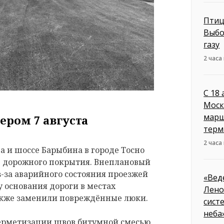
Птиц
Выбо
газу
2 часа
С 18
Моск
марш
ером 7 августа
терм
2 часа
 и шоссе Барыбина в городе Тосно
е дорожного покрытия. Внеплановый
з-за аварийного состояния проезжей
«Вед
 основания дороги в местах
Лено
акже заменили повреждённые люки.
сист
неба
герметизации швов битумной смесью