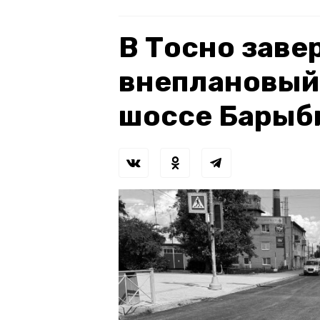
В Тосно зав
внеплановый
шоссе Барыб