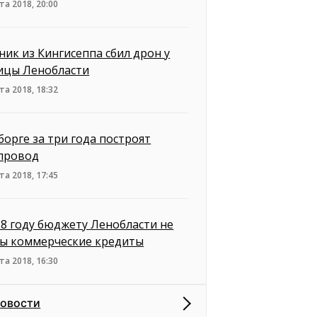
та 2018, 20:00
ник из Кингисеппа сбил дрон у
ицы Ленобласти
та 2018, 18:32
борге за три года построят
провод
та 2018, 17:45
18 году бюджету Ленобласти не
ы коммерческие кредиты
та 2018, 16:30
новости