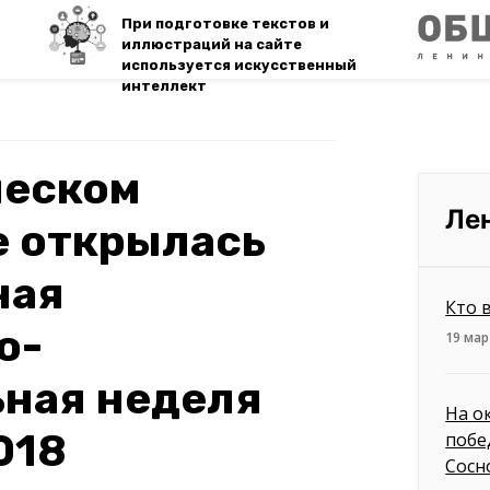
При подготовке текстов и
иллюстраций на сайте
используется искусственный
интеллект
ческом
Ле
е открылась
ная
Кто 
о-
19 мар
ьная неделя
На о
018
побе
Сосн