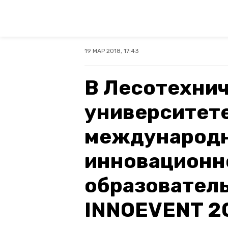
19 МАР 2018, 17:43
В Лесотехни
университет
международ
инновационн
образовател
INNOEVENT 2