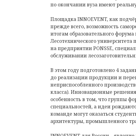
по окончании вуза имеют реальну
Площадка INNOEVENT, как подчёрк
прежде всего, возможность самор
итогам образовательного форума 
Лесотехнического университета 
на предприятии PONSSE, специал
обслуживании лесозаготовитель
В этом году подготовлено 4 задан
до реализации продукции и пер
неприспособленного производств
класса). Инновационные решения
особенность в том, что группы ф
специальностей, а идеи рождаютс
команде могут оказаться студен
архитектуры, промышленного тра
INNOEVENT для России – явление