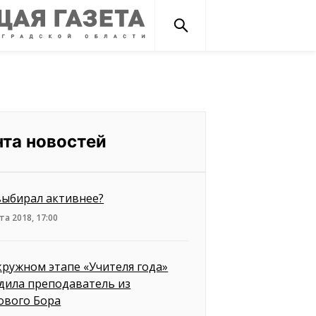
нта новостей
выбирал активнее?
та 2018, 17:00
кружном этапе «Учителя года»
дила преподаватель из
ового Бора