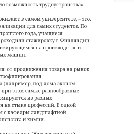
ю возможность трудоустройства».
ивают в самом университете, – это,
еализации для самих студентов. По
прошлого года, учащиеся
проходили стажировку в Финляндии
изирующемся на производстве и
ных машин.
ия: от продвижения товара на рынок
епрофилирования
а (например, под дома эконом
 при этом самые разнообразные -
ормируются из разных
я на стыке профессий. В одной
ты с кафедры ландшафтной
нспорта и химии.
 уникальное. Образовательный