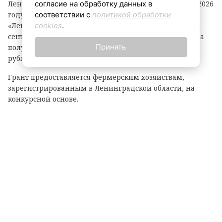
согласие на обработку данных в
Ленинградской области объявил о начале второго в 2026
соответствии с
политикой обработки
году конкурсного отбора на предоставление грантов
cookies
.
«Ленинградский фермер». Заявки принимаются до 3
сентября. По итогам прошлого года фермеры региона
Принять
получили 21 грант на общую сумму 118,1 миллиона
рублей.
Грант предоставляется фермерским хозяйствам,
зарегистрированным в Ленинградской области, на
конкурсной основе.
Размер гранта зависит от направления деятельности:
— до 8 млн рублей — на разведение крупного рогатого
скота, выращивание картофеля или овощей;
— до 6 млн рублей — на все остальные виды
сельскохозяйственной деятельности.
Важно: грант покрывает до 90% затрат на реализацию
проекта.
На что можно потратить средства?
На приобретение: животных, птицы, рыбопосадочного