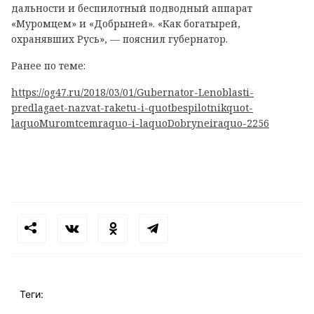
дальности и беспилотный подводный аппарат
«Муромцем» и «Добрыней». «Как богатырей,
охранявших Русь», — пояснил губернатор.
Ранее по теме:
https://og47.ru/2018/03/01/Gubernator-Lenoblasti-
predlagaet-nazvat-raketu-i-quotbespilotnikquot-
laquoMuromtcemraquo-i-laquoDobryneiraquo-2256
Теги: