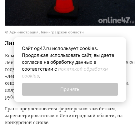
© Администрация Ленинградской области
Заявки принимаются до 3 сентября
Сайт og47.ru использует cookies.
Продолжая использовать сайт, вы даете
Комитет по агропромышленному комплексу
согласие на обработку данных в
Ленинградской области объявил о начале второго в 2026
соответствии с
политикой обработки
году конкурсного отбора на предоставление грантов
cookies
.
«Ленинградский фермер». Заявки принимаются до 3
сентября. По итогам прошлого года фермеры региона
Принять
получили 21 грант на общую сумму 118,1 миллиона
рублей.
Грант предоставляется фермерским хозяйствам,
зарегистрированным в Ленинградской области, на
конкурсной основе.
Размер гранта зависит от направления деятельности: