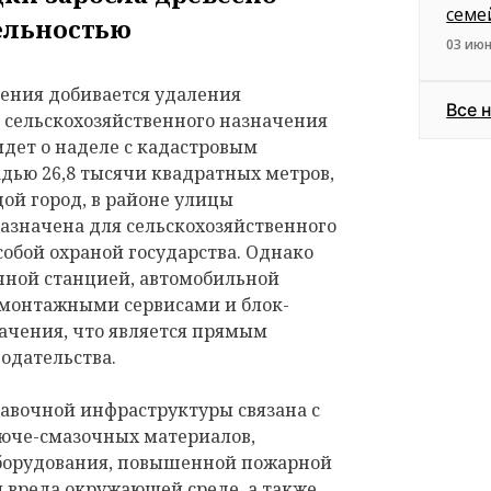
семе
ельностью
03 июн
ения добивается удаления
Все 
 сельскохозяйственного назначения
 идет о наделе с кадастровым
адью 26,8 тысячи квадратных метров,
ой город, в районе улицы
азначена для сельскохозяйственного
собой охраной государства. Однако
очной станцией, автомобильной
омонтажными сервисами и блок-
ачения, что является прямым
одательства.
равочной инфраструктуры связана с
юче-смазочных материалов,
оборудования, повышенной пожарной
 вреда окружающей среде, а также