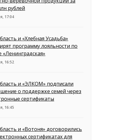
тно-веревочной продукции за
млн рублей
я, 17:04
бласть и «Хлебная Усадьба»
ирят программу лояльности по
е «Ленинградская»
я, 16:52
бласть и «ЭЛКОМ» подписали
ашение о поддержке семей через
тронные сертификаты
я, 16:45
бласть и «Вотоня» договорились
лектронных сертификатах для