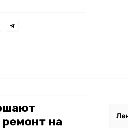
ершают
Ле
 ремонт на