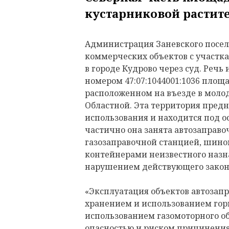
кустарниковой растит
Администрация Заневского посел
коммерческих объектов с участка
в городе Кудрово через суд. Речь
номером 47:07:1044001:1036 площ
расположенном на въезде в молод
Областной. Эта территория предн
использования и находится под о
частично она занята автозаправ
газозаправочной станцией, шин
контейнерами неизвестного назн
нарушением действующего закон
«Эксплуатация объектов автозап
хранением и использованием гор
использованием газомоторного 
опасностью и риском причинения