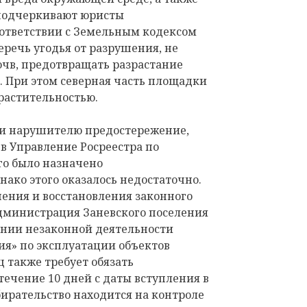
 подчеркивают юристы
оответствии с Земельным кодексом
еречь угодья от разрушения, не
очв, предотвращать разрастание
в. При этом северная часть площадки
растительностью.
и нарушителю предостережение,
в Управление Росреестра по
го было назначено
ако этого оказалось недостаточно.
ения и восстановления законного
дминистрация Заневского поселения
нании незаконной деятельности
ия» по эксплуатации объектов
 также требует обязать
течение 10 дней с даты вступления в
бирательство находится на контроле