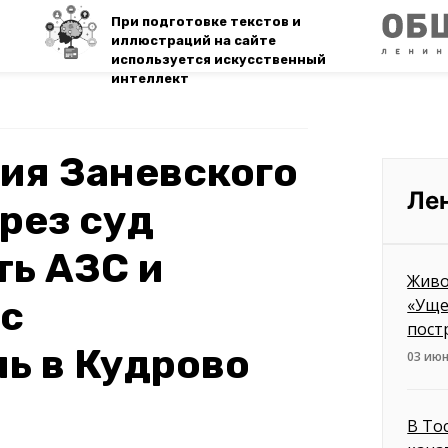
При подготовке текстов и
иллюстраций на сайте
используется искусственный
интеллект
ия Заневского
Ле
рез суд
ть АЗС и
Живо
с
«Уще
пост
ь в Кудрово
03 июн
В То