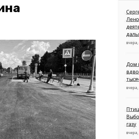
ина
Серг
Лено
деят
даль
вчера,
Дом 
вдво
тыся
вчера,
Птиц
Выбо
газу
вчера,