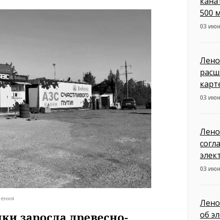
кана
500 
03 июн
Лено
расш
карт
03 июн
Лено
согл
элек
03 июн
ления
Лено
об э
ки заросла древесно-