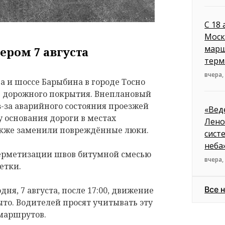
С 18
Моск
марш
ером 7 августа
терм
вчера,
 и шоссе Барыбина в городе Тосно
е дорожного покрытия. Внеплановый
з-за аварийного состояния проезжей
«Вед
 основания дороги в местах
Лено
акже заменили повреждённые люки.
сист
неба
герметизации швов битумной смесью
вчера,
етки.
Все 
дня, 7 августа, после 17:00, движение
ыто. Водителей просят учитывать эту
маршрутов.