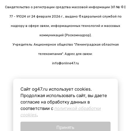
Свидетельство о регистрации средства массовой информации ЭЛ № ФС
77 - 91024 от 24 февраля 2026 г., выдано Федеральной службой по
надзору в сфере связи, информационных технологий и массовых
коммуникаций (Роскомнадзор).
Учредитель: Акционерное общество "Ленинградская областная
телекомпания". Адрес для связи:
info@online47.ru
Сайт og47.ru использует cookies.
Все материалы на сайте подготовлены с помощью ИИ
Продолжая использовать сайт, вы даете
согласие на обработку данных в
соответствии с
политикой обработки
16+
cookies
.
Принять