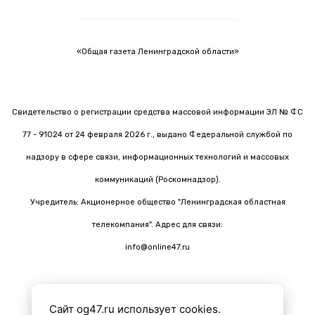
«Общая газета Ленинградской области»
Свидетельство о регистрации средства массовой информации ЭЛ № ФС
77 - 91024 от 24 февраля 2026 г., выдано Федеральной службой по
надзору в сфере связи, информационных технологий и массовых
коммуникаций (Роскомнадзор).
Учредитель: Акционерное общество "Ленинградская областная
телекомпания". Адрес для связи:
info@online47.ru
Сайт og47.ru использует cookies.
Все материалы на сайте подготовлены с помощью ИИ