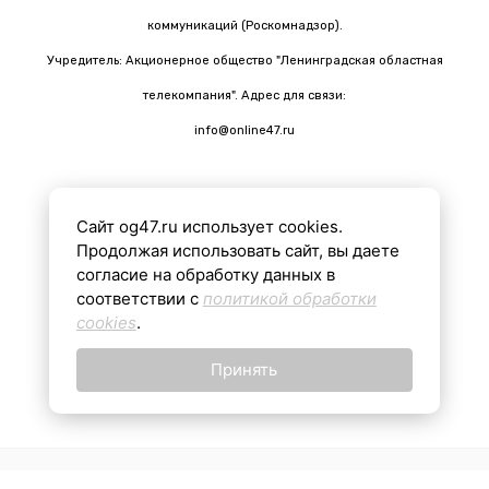
коммуникаций (Роскомнадзор).
Учредитель: Акционерное общество "Ленинградская областная
телекомпания". Адрес для связи:
info@online47.ru
Сайт og47.ru использует cookies.
Все материалы на сайте подготовлены с помощью ИИ
Продолжая использовать сайт, вы даете
согласие на обработку данных в
соответствии с
политикой обработки
16+
cookies
.
Принять