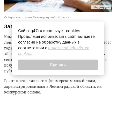
© Администрация Ленинградской области
Заявки принимаются до 3 сентября
Сайт og47.ru использует cookies.
Продолжая использовать сайт, вы даете
Комитет по агропромышленному комплексу
согласие на обработку данных в
Ленинградской области объявил о начале второго в 2026
соответствии с
политикой обработки
году конкурсного отбора на предоставление грантов
cookies
.
«Ленинградский фермер». Заявки принимаются до 3
сентября. По итогам прошлого года фермеры региона
Принять
получили 21 грант на общую сумму 118,1 миллиона
рублей.
Грант предоставляется фермерским хозяйствам,
зарегистрированным в Ленинградской области, на
конкурсной основе.
Размер гранта зависит от направления деятельности:
— до 8 млн рублей — на разведение крупного рогатого
скота, выращивание картофеля или овощей;