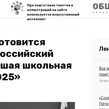
При подготовке текстов и
иллюстраций на сайте
используется искусственный
интеллект
отовится
Ле
российский
чшая школьная
Все 
025»
прис
13 окт
«Соо
Пете