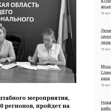
втор
акци
13 окт
Лени
сино
перв
13 окт
Мощн
Слан
раза
13 окт
табного мероприятия,
Нова
 регионов, пройдет на
райо