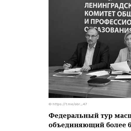
© https://t.me/obr_47
Федеральный тур масш
объединяющий более 60