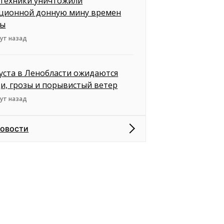
техники уничтожили
ционной донную мину времен
ны
ут назад
густа в Ленобласти ожидаются
и, грозы и порывистый ветер
ут назад
новости