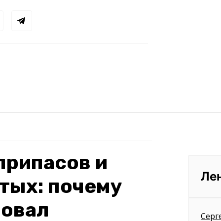
припасов и
Ле
тых: почему
бовал
Серг