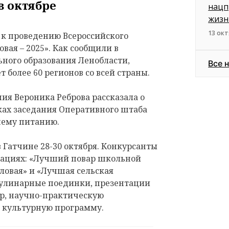
в октябре
нацп
жизн
13 окт
 к проведению Всероссийского
вая – 2025». Как сообщили в
ного образования Ленобласти,
Все 
 более 60 регионов со всей страны.
ия Вероника Реброва рассказала о
ках заседания Оперативного штаба
чему питанию.
Гатчине 28-30 октября. Конкурсанты
инациях: «Лучший повар школьной
оловая» и «Лучшая сельская
кулинарные поединки, презентации
ир, научно-практическую
 культурную программу.