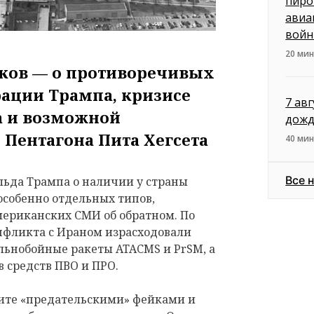
пиро
авиа
вой
20 мин
ков — о противоречивых
ации Трампа, кризисе
7 ав
а и возможной
дожд
 Пентагона Пита Хегсета
40 мин
Все 
ьда Трампа о наличии у страны
 особенно отдельных типов,
мериканских СМИ об обратном. По
онфликта с Ираном израсходовали
льнобойные ракеты ATACMS и PrSM, а
 средств ПВО и ПРО.
ите «предательскими» фейками и