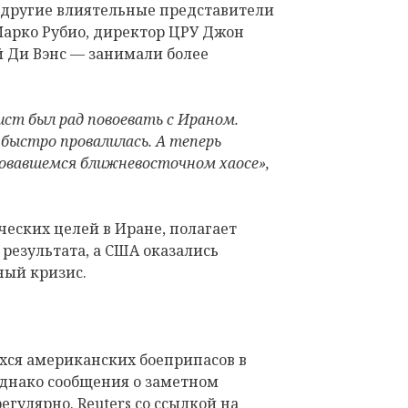
 другие влиятельные представители
арко Рубио, директор ЦРУ Джон
 Ди Вэнс — занимали более
ист был рад повоевать с Ираном.
ыстро провалилась. А теперь
зовавшемся ближневосточном хаосе»,
еских целей в Иране, полагает
 результата, а США оказались
ный кризис.
ся американских боеприпасов в
однако сообщения о заметном
гулярно. Reuters со ссылкой на