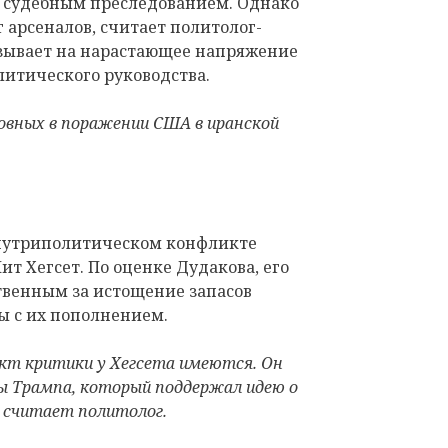
 судебным преследованием. Однако
 арсеналов, считает политолог-
азывает на нарастающее напряжение
литического руководства.
вных в поражении США в иранской
внутриполитическом конфликте
т Хегсет. По оценке Дудакова, его
твенным за истощение запасов
ы с их пополнением.
ект критики у Хегсета имеются. Он
 Трампа, который поддержал идею о
— считает политолог.