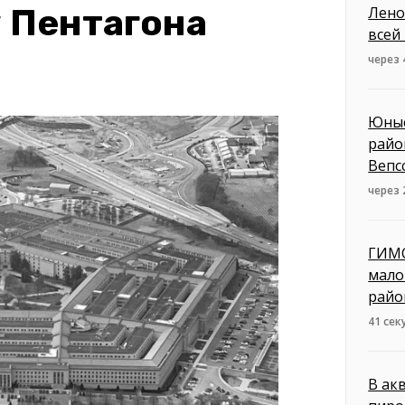
у Пентагона
Лено
всей
через 
Юные
райо
Вепс
через 
ГИМС
мало
райо
41 сек
В ак