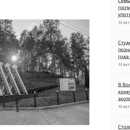
Семь
госп
упот
13 окт
Студ
позн
года
13 окт
В Во
конк
экол
13 окт
Стол