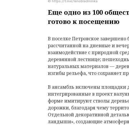
© https://t.me/lenobladminka
Еще одно из 100 общес
готово к посещению
В поселке Петровское завершено 
рассчитанной на дневные и вече
взаимодействие с природной сре
деревянной лестнице; пешеходн
натуральных материалов — дерева
изгибы рельефа, что сохраняет 
В ансамбль включены площадки д
интегрированные в проект валуны
форме имитируют стволы деревье
дорожки, благодаря чему террито
Отдельной декоративной деталью
ландыши», создающие атмосферн