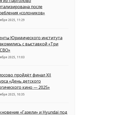
я из Парголово
итализирована после
ребления «солоников»
ября 2025, 11:29
енты Юридического института
акомились с выставкой «Три
 СВО»
ября 2025, 11:03
лосово пройдёт финал XII
урса «День детского
огического кино — 2025»
ября 2025, 10:35
кновение «Газели» и Hyundai под