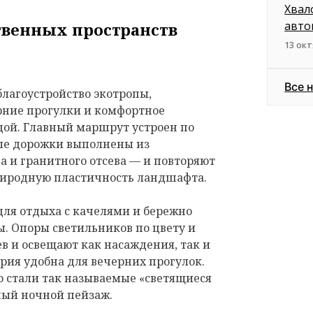
Хвал
авто
твенных пространств
13 окт
Все 
благоустройство экотропы,
рние прогулки и комфортное
дой. Главный маршрут устроен по
ые дорожки выполнены из
 и гранитного отсева — и повторяют
природную пластичность ландшафта.
ля отдыха с качелями и бережно
. Опоры светильников по цвету и
в и освещают как насаждения, так и
рия удобна для вечерних прогулок.
 стали так называемые «светящиеся
ый ночной пейзаж.