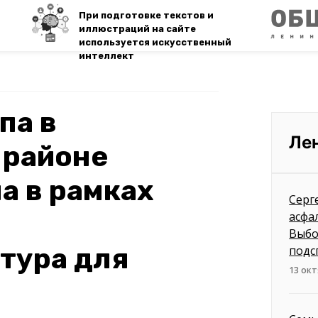
При подготовке текстов и
иллюстраций на сайте
используется искусственный
интеллект
па в
Ле
 районе
а в рамках
Серг
асфа
Выбо
тура для
подс
13 окт