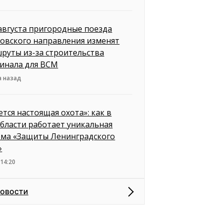
 августа пригородные поезда
овского направления изменят
руты из-за строительства
инала для ВСМ
а назад
ется настоящая охота»: как в
бласти работает уникальная
ема «Защиты Ленинградского
»
 14:20
новости