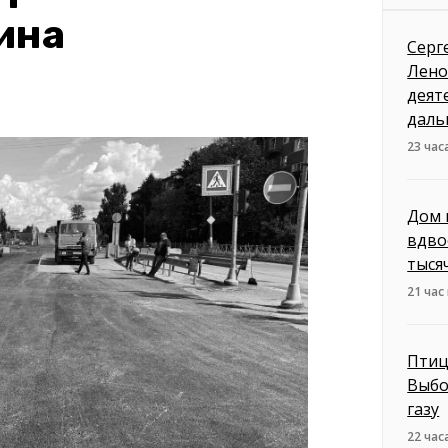
ина
Серг
Лено
деят
даль
23 час
Дом 
вдво
тыся
21 час
Птиц
Выбо
газу
22 час