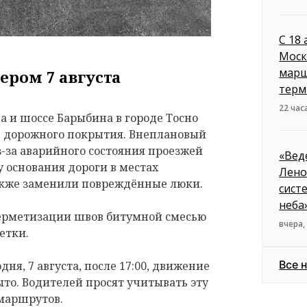
С 18
Моск
марш
ером 7 августа
терм
22 час
 и шоссе Барыбина в городе Тосно
е дорожного покрытия. Внеплановый
з-за аварийного состояния проезжей
«Вед
 основания дороги в местах
Лено
акже заменили повреждённые люки.
сист
неба
герметизации швов битумной смесью
вчера,
етки.
Все 
дня, 7 августа, после 17:00, движение
ыто. Водителей просят учитывать эту
маршрутов.