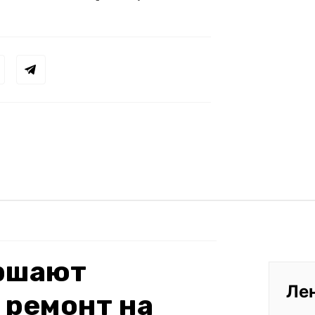
ершают
Ле
 ремонт на