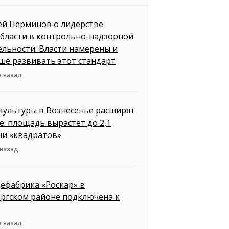
ей Перминов о лидерстве
бласти в контрольно-надзорной
ельности: Власти намерены и
ше развивать этот стандарт
а назад
культуры в Вознесенье расширят
е: площадь вырастет до 2,1
чи «квадратов»
 назад
ефабрика «Роскар» в
ргском районе подключена к
а назад