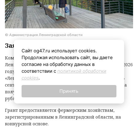
© Администрация Ленинградской области
Заявки принимаются до 3 сентября
Сайт og47.ru использует cookies.
Продолжая использовать сайт, вы даете
Комитет по агропромышленному комплексу
согласие на обработку данных в
Ленинградской области объявил о начале второго в 2026
соответствии с
политикой обработки
году конкурсного отбора на предоставление грантов
cookies
.
«Ленинградский фермер». Заявки принимаются до 3
сентября. По итогам прошлого года фермеры региона
Принять
получили 21 грант на общую сумму 118,1 миллиона
рублей.
Грант предоставляется фермерским хозяйствам,
зарегистрированным в Ленинградской области, на
конкурсной основе.
Размер гранта зависит от направления деятельности: