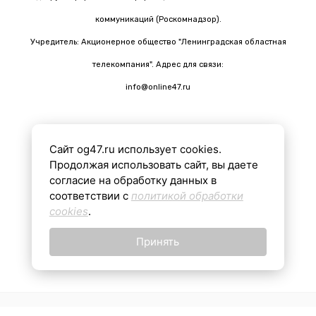
коммуникаций (Роскомнадзор).
Учредитель: Акционерное общество "Ленинградская областная
телекомпания". Адрес для связи:
info@online47.ru
Сайт og47.ru использует cookies.
Все материалы на сайте подготовлены с помощью ИИ
Продолжая использовать сайт, вы даете
согласие на обработку данных в
соответствии с
политикой обработки
16+
cookies
.
Принять