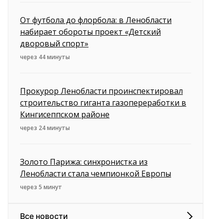
От футбола до флорбола: в Ленобласти
набирает обороты проект «Детский
дворовый спорт»
через 44 минуты
Прокурор Ленобласти проинспектировал
строительство гиганта газопереработки в
Кингисеппском районе
через 24 минуты
Золото Парижа: синхронистка из
Ленобласти стала чемпионкой Европы
через 5 минут
Все новости