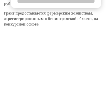
рублей.
Грант предоставляется фермерским хозяйствам,
зарегистрированным в Ленинградской области, на
конкурсной основе.
Размер гранта зависит от направления деятельности:
— до 8 млн рублей — на разведение крупного рогатого
скота, выращивание картофеля или овощей;
— до 6 млн рублей — на все остальные виды
сельскохозяйственной деятельности.
Важно: грант покрывает до 90% затрат на реализацию
проекта.
На что можно потратить средства?
На приобретение: животных, птицы, рыбопосадочного
материала; новой сельхозтехники, транспорта,
оборудования для переработки продукции; семян и
посадочного материала.
Подробные условия и перечень документов