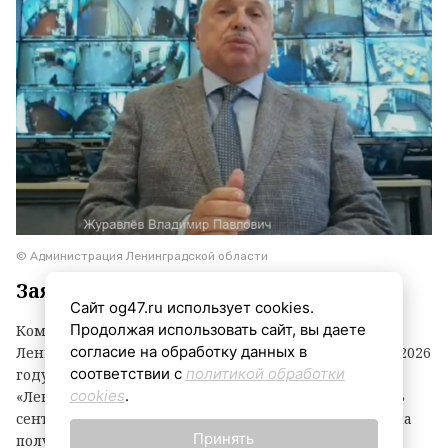
© Администрация Ленинградской области
Заявки принимаются до 3 сентября
Сайт og47.ru использует cookies.
Продолжая использовать сайт, вы даете
Комитет по агропромышленному комплексу
согласие на обработку данных в
Ленинградской области объявил о начале второго в 2026
соответствии с
политикой обработки
году конкурсного отбора на предоставление грантов
cookies
.
«Ленинградский фермер». Заявки принимаются до 3
сентября. По итогам прошлого года фермеры региона
Принять
получили 21 грант на общую сумму 118,1 миллиона