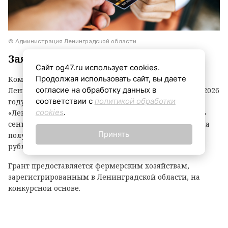
© Администрация Ленинградской области
Заявки принимаются до 3 сентября
Сайт og47.ru использует cookies.
Продолжая использовать сайт, вы даете
Комитет по агропромышленному комплексу
согласие на обработку данных в
Ленинградской области объявил о начале второго в 2026
соответствии с
политикой обработки
году конкурсного отбора на предоставление грантов
cookies
.
«Ленинградский фермер». Заявки принимаются до 3
сентября. По итогам прошлого года фермеры региона
Принять
получили 21 грант на общую сумму 118,1 миллиона
рублей.
Грант предоставляется фермерским хозяйствам,
зарегистрированным в Ленинградской области, на
конкурсной основе.
Размер гранта зависит от направления деятельности:
— до 8 млн рублей — на разведение крупного рогатого