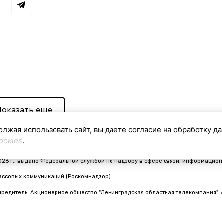
Показать еще
олжая использовать сайт, вы даете согласие на обработку д
ookies
.
видетельство о регистрации средства массовой информации ЭЛ № ФС 77 - 910
026 г., выдано Федеральной службой по надзору в сфере связи, информацион
ассовых коммуникаций (Роскомнадзор).
чредитель: Акционерное общество "Ленинградская областная телекомпания". 
nfo@online47.ru