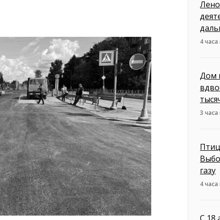
Лено
деят
даль
4 часа
Дом 
вдво
тыся
3 часа
Птиц
Выбо
газу
4 часа
С 18