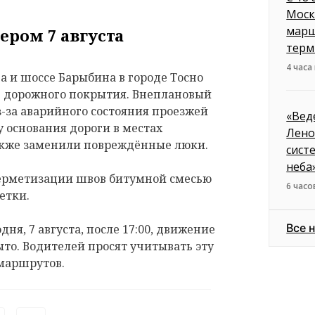
Моск
марш
ером 7 августа
терм
4 часа
 и шоссе Барыбина в городе Тосно
е дорожного покрытия. Внеплановый
з-за аварийного состояния проезжей
«Вед
 основания дороги в местах
Лено
акже заменили повреждённые люки.
сист
неба
герметизации швов битумной смесью
6 часо
етки.
Все 
дня, 7 августа, после 17:00, движение
ыто. Водителей просят учитывать эту
маршрутов.