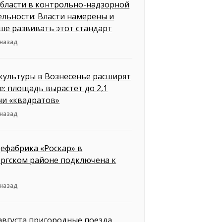
бласти в контрольно-надзорной
ельности: Власти намерены и
ше развивать этот стандарт
 назад
культуры в Вознесенье расширят
е: площадь вырастет до 2,1
чи «квадратов»
 назад
ефабрика «Роскар» в
ргском районе подключена к
 назад
 августа пригородные поезда