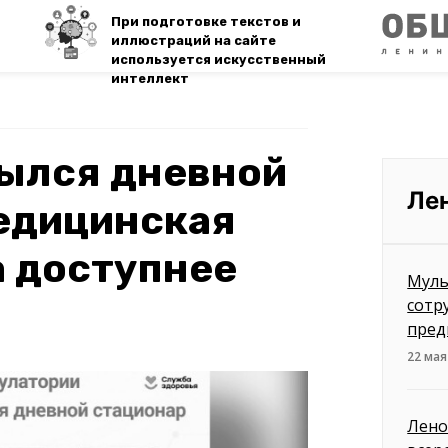
При подготовке текстов и
иллюстраций на сайте
используется искусственный
интеллект
рылся дневной
Ле
медицинская
а доступнее
Муль
сотр
пред
22 мая
Лено