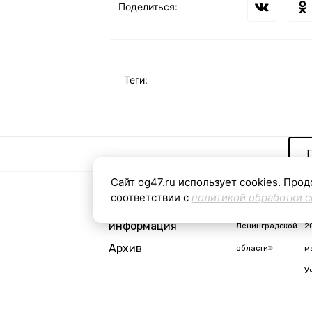
Поделиться:
Теги:
Сайт og47.ru использует cookies. Прод
соответствии с
политикой обработки c
Контактная
«Общая газета
С
информация
Ленинградской
2
Архив
области»
м
У
i