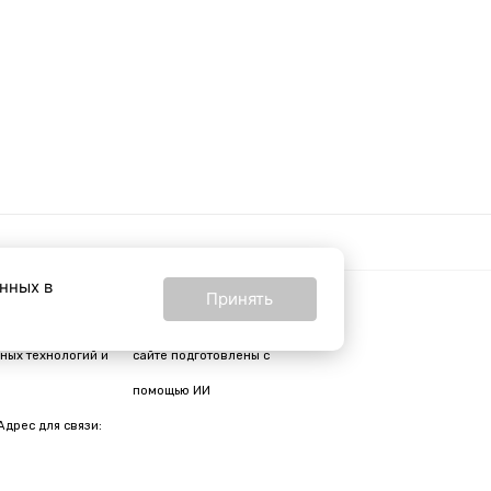
анных в
Принять
16+
24 от 24 февраля
Все материалы на
ных технологий и
сайте подготовлены с
помощью ИИ
Адрес для связи: