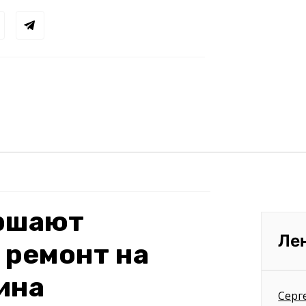
ершают
Ле
 ремонт на
ина
Серг