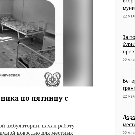
всер
муни
22 мая
За п
буры
прев
22 мая
Вете
гран
ьника по пятницу с
22 мая
Доро
мест
ной амбулатории, начал работу
личной новостью для местных
22 мая