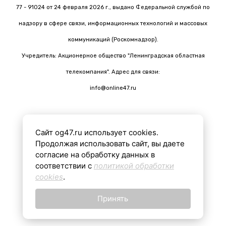
77 - 91024 от 24 февраля 2026 г., выдано Федеральной службой по
надзору в сфере связи, информационных технологий и массовых
коммуникаций (Роскомнадзор).
Учредитель: Акционерное общество "Ленинградская областная
телекомпания". Адрес для связи:
info@online47.ru
Сайт og47.ru использует cookies.
Все материалы на сайте подготовлены с помощью ИИ
Продолжая использовать сайт, вы даете
согласие на обработку данных в
соответствии с
политикой обработки
16+
cookies
.
Принять